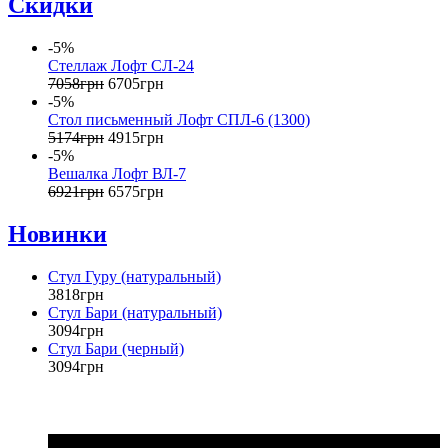
Скидки
-5%
Стеллаж Лофт СЛ-24
7058
грн
6705
грн
-5%
Стол письменный Лофт СПЛ-6 (1300)
5174
грн
4915
грн
-5%
Вешалка Лофт ВЛ-7
6921
грн
6575
грн
Новинки
Стул Гуру (натуральный)
3818
грн
Стул Бари (натуральный)
3094
грн
Стул Бари (черный)
3094
грн