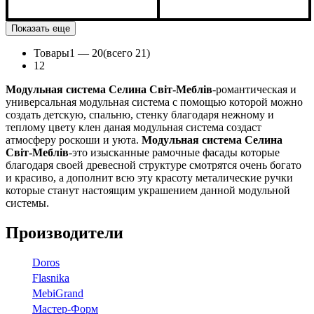
Ширина
: 565 мм
Ширина
: 590 мм
Высота
: 530 мм
Высота
: 1060 мм
Показать еще
Глубина
: 385 мм
Глубина
: 485 мм
Товары
1 —
20
(всего 21)
1
2
Модульная система Селина Світ-Меблів
-романтическая и
универсальная модульная система с помощью которой можно
создать детскую, спальню, стенку благодаря нежному и
теплому цвету клен даная модульная система создаст
атмосферу роскоши и уюта.
Модульная система Селина
Світ-Меблів
-это изысканные рамочные фасады которые
благодаря своей древесной структуре смотрятся очень богато
и красиво, а дополнит всю эту красоту металические ручки
которые станут настоящим украшением данной модульной
системы.
Производители
Doros
Flasnika
МebiGrand
Мастер-Форм