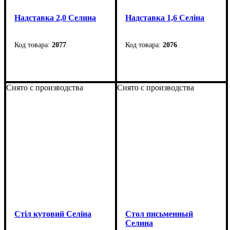
Надставка 2,0 Селина
Надставка 1,6 Селіна
2077
2076
Ширина
: 2080 мм
Ширина
: 1600 мм
Высота:
1710 мм
Высота
: 1710 мм
Снято с производства
Снято с производства
Глубина
: 415 мм
Глубина
: 415 мм
Стіл кутовий Селіна
Стол письменный
Селина