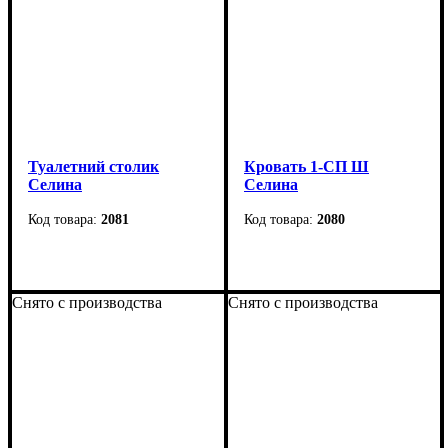
Туалетний столик
Кровать 1-СП Ш
Селина
Селина
2081
2080
Ширина
: 1285 мм
Ширина
: 2095 мм
Высота
: 770 мм
Высота
: 940 мм
Снято с производства
Снято с производства
Глубина
: 530 мм
Глубина
: 970 мм