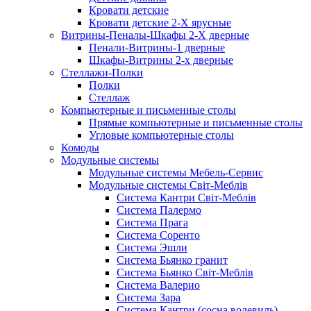
Кровати детские
Кровати детские 2-Х ярусные
Витрины-Пеналы-Шкафы 2-Х дверные
Пенали-Витрины-1 дверные
Шкафы-Витрины 2-х дверные
Стеллажи-Полки
Полки
Стеллаж
Компьютерные и письменные столы
Прямые компьютерные и письменные столы
Угловые компьютерные столы
Комоды
Модульные системы
Модульные системы Мебель-Сервис
Модульные системы Світ-Meблів
Cистема Кантри Світ-Меблів
Cистема Палермо
Cистема Прага
Cистема Соренто
Cистема Эшли
Система Бьянко гранит
Система Бьянко Світ-Меблів
Система Валерио
Система Зара
Система Кантри (сосна водевиль)