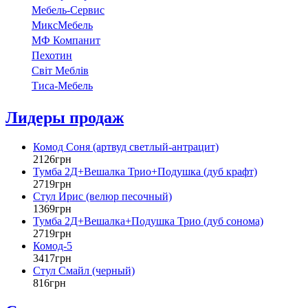
Мебель-Сервис
МиксМебель
МФ Компанит
Пехотин
Світ Меблів
Тиса-Мебель
Лидеры продаж
Комод Соня (артвуд светлый-антрацит)
2126
грн
Тумба 2Д+Вешалка Трио+Подушка (дуб крафт)
2719
грн
Стул Ирис (велюр песочный)
1369
грн
Тумба 2Д+Вешалка+Подушка Трио (дуб сонома)
2719
грн
Комод-5
3417
грн
Стул Смайл (черный)
816
грн