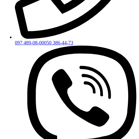
097 489-08-00
050 386-44-73