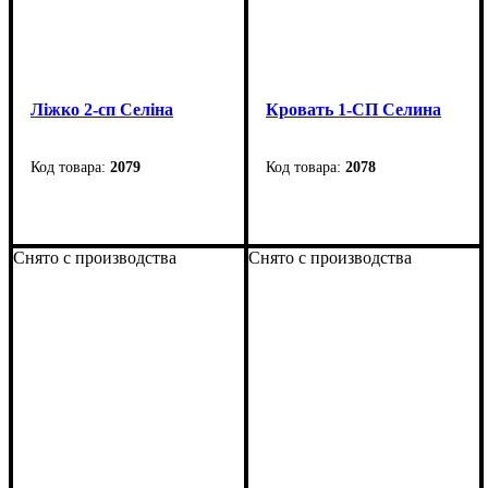
Ліжко 2-сп Селіна
Кровать 1-СП Селина
2079
2078
Ширина
: 1675 мм
Ширина
: 975 мм
Высота
: 810 мм
Высота
: 770 мм
Снято с производства
Cнято с производства
Глубина
: 2110 мм
Глубина
: 2110 мм