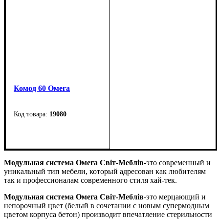
Комод 60 Омега
19080
Ширина
: 600 мм
Высота
: 1090 мм
Глубина
: 366 мм
Модульная система Омега
Світ-Меблів
-
это современный и
уникальный тип мебели, который адресован как любителям
так и профессионалам современного стиля хай-тек.
Модульная система Омега
Світ-Меблів
-
это мерцающий и
непорочный цвет (белый в сочетании с новым супермодным
цветом корпуса бетон) производит впечатление стерильности