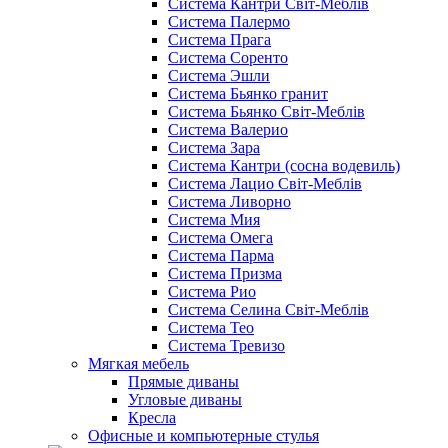
Cистема Кантри Світ-Меблів
Cистема Палермо
Cистема Прага
Cистема Соренто
Cистема Эшли
Система Бьянко гранит
Система Бьянко Світ-Меблів
Система Валерио
Система Зара
Система Кантри (сосна водевиль)
Система Лацио Світ-Меблів
Система Ливорно
Система Мия
Система Омега
Система Парма
Система Призма
Система Рио
Система Селина Світ-Меблів
Система Тео
Система Тревизо
Мягкая мебель
Прямые диваны
Угловые диваны
Кресла
Офисные и компьютерные стулья