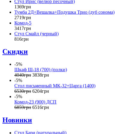
Стул Ирис (велюр песочный)
1369
грн
Тумба 2Д+Вешалка+Подушка Трио (дуб сонома)
2719
грн
Комод-5
3417
грн
Стул Смайл (черный)
816
грн
Скидки
-5%
Шкаф Ш-18 (700) (полки)
4040
грн
3838
грн
-5%
Cтол письменный МК-32+Царга (1400)
6530
грн
6204
грн
-5%
Комод-23 (900) ДСП
6859
грн
6516
грн
Новинки
Стул Бари (натуральный)