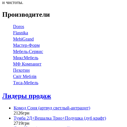
и чистоты.
Производители
Doros
Flasnika
МebiGrand
Мастер-Форм
Мебель-Сервис
МиксМебель
МФ Компанит
Пехотин
Світ Меблів
Тиса-Мебель
Лидеры продаж
Комод Соня (артвуд светлый-антрацит)
2126
грн
Тумба 2Д+Вешалка Трио+Подушка (дуб крафт)
2719
грн