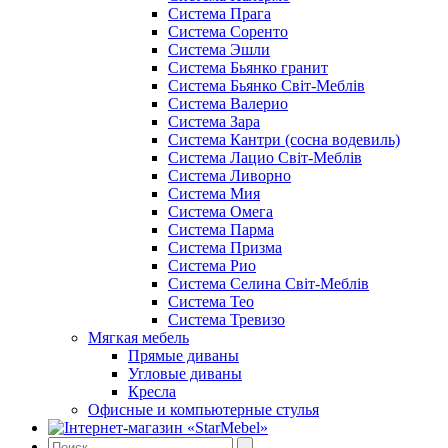
Cистема Прага
Cистема Соренто
Cистема Эшли
Система Бьянко гранит
Система Бьянко Світ-Меблів
Система Валерио
Система Зара
Система Кантри (сосна водевиль)
Система Лацио Світ-Меблів
Система Ливорно
Система Мия
Система Омега
Система Парма
Система Призма
Система Рио
Система Селина Світ-Меблів
Система Тео
Система Тревизо
Мягкая мебель
Прямые диваны
Угловые диваны
Кресла
Офисные и компьютерные стулья