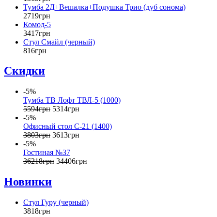
Тумба 2Д+Вешалка+Подушка Трио (дуб сонома)
2719
грн
Комод-5
3417
грн
Стул Смайл (черный)
816
грн
Скидки
-5%
Тумба ТВ Лофт ТВЛ-5 (1000)
5594
грн
5314
грн
-5%
Офисный стол С-21 (1400)
3803
грн
3613
грн
-5%
Гостиная №37
36218
грн
34406
грн
Новинки
Стул Гуру (черный)
3818
грн