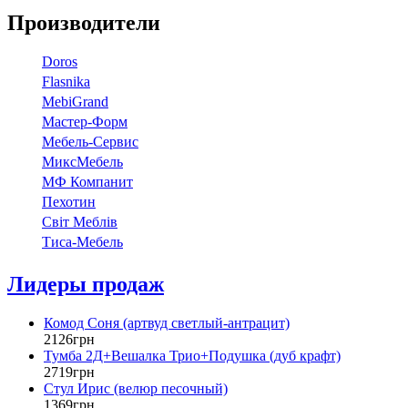
Глубина
: 400 мм
Производители
Doros
Flasnika
МebiGrand
Мастер-Форм
Мебель-Сервис
МиксМебель
МФ Компанит
Пехотин
Світ Меблів
Тиса-Мебель
Лидеры продаж
Комод Соня (артвуд светлый-антрацит)
2126
грн
Тумба 2Д+Вешалка Трио+Подушка (дуб крафт)
2719
грн
Стул Ирис (велюр песочный)
1369
грн