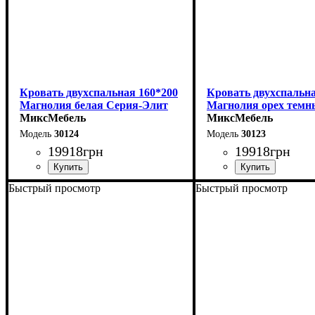
Кровать двухспальная 160*200
Кровать двухспальна
Магнолия белая Серия-Элит
Магнолия орех темн
МиксМебель
Элит
МиксМебель
30124
30123
19918
грн
19918
грн
Быстрый просмотр
Быстрый просмотр
Ширина: 168 см
Ширина: 168 см
Высота: 110 см
Высота: 110 см
Глубина: 208 см
Глубина: 208 см