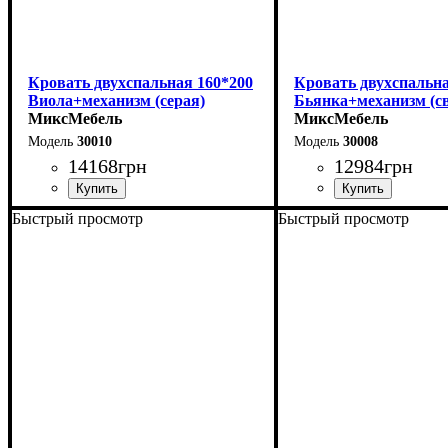
Кровать двухспальная 160*200
Кровать двухспальна
Виола+механизм (серая)
Бьянка+механизм (св
МиксМебель
серая)
МиксМебель
30010
30008
14168
грн
12984
грн
Быстрый просмотр
Быстрый просмотр
Ширина: 170 см
Ширина: 170 см
Высота: 106 см
Высота: 105 см
Глубина: 215 см
Глубина: 215 см