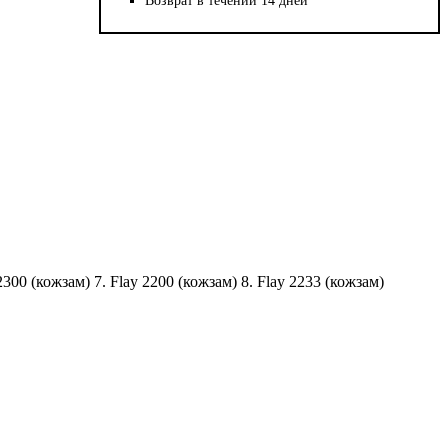
Возврат в течении 14 дней
y 2300 (кожзам) 7. Flay 2200 (кожзам) 8. Flay 2233 (кожзам)