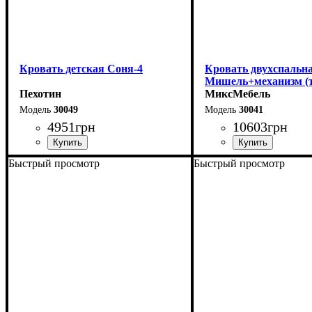
Кровать детская Соня-4
Кровать двухспальна
Мишель+механизм (т
Пехотин
серая)
МиксМебель
30049
30041
4951
грн
10603
грн
Быстрый просмотр
Быстрый просмотр
Ширина-203,2 см
Ширина: 166 см
Высота: 96 см
Высота-74,8 см
Глубина: 206 см
Глубина-93,5 см