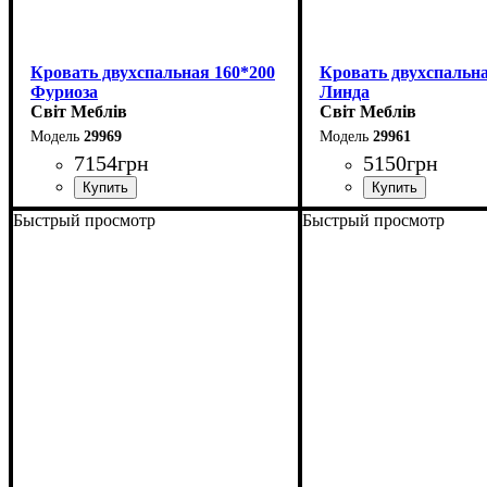
Кровать двухспальная 160*200
Кровать двухспальна
Фуриоза
Линда
Світ Меблів
Світ Меблів
29969
29961
7154
грн
5150
грн
Быстрый просмотр
Быстрый просмотр
Ширина: 164,2 см
Ширина: 164,6 см
Высота: 101 см
Высота: 97,5 см
Глубина: 210 см
Глубина: 206,2 см