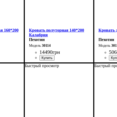
я 160*200
Кровать полуторная 140*200
Кровать 
Калабрия
Пехотин
Пехотин
30114
301
14490
грн
506
Быстрый просмотр
Быстрый пр
Ширина: 156 см
Длина - 2
Высота: 115 см
Ширина - 
Глубина: 213 см
Высота - 