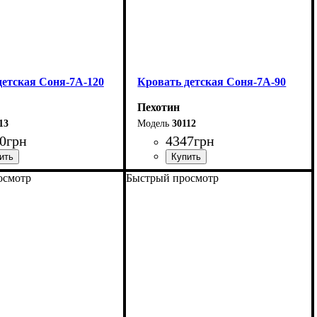
детская Соня-7А-120
Кровать детская Соня-7А-90
Пехотин
13
30112
0
грн
4347
грн
осмотр
Быстрый просмотр
04,8 см
Длина - 204,8 см
123,4 см
Ширина - 93,4 см
85 см
Высота - 85 см