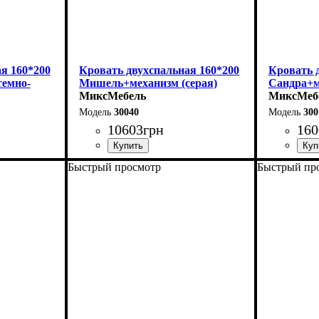
я 160*200
Кровать двухспальная 160*200
Кровать 
емно-
Мишель+механизм (серая)
Сандра+м
МиксМебель
МиксМеб
30040
300
10603
грн
160
Быстрый просмотр
Быстрый пр
Ширина: 166 см
Ширина: 
Высота: 96 см
Высота: 1
Глубина: 206 см
Глубина: 