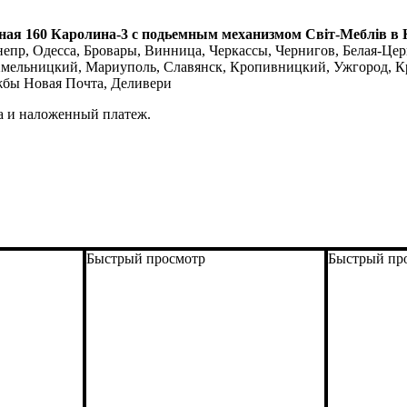
ная 160 Каролина-3 с подьемным механизмом
Світ-Меблів в 
епр, Одесса, Бровары, Винница, Черкассы, Чернигов, Белая-Церк
Хмельницкий, Мариуполь, Славянск, Кропивницкий, Ужгород, Кр
жбы Новая Почта, Деливери
а и наложенный платеж.
Быстрый просмотр
Быстрый пр