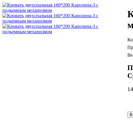
К
м
П
С
1
В