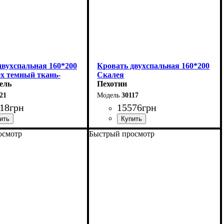
двухспальная 160*200
Кровать двухспальная 160*200
ех темный ткань-
Скалея
Серия-Элит
ель
Пехотин
21
30117
18
грн
15576
грн
осмотр
Быстрый просмотр
168 см
Ширина: 176 см
10 см
Высота: 115 см
208 см
Глубина: 213 см