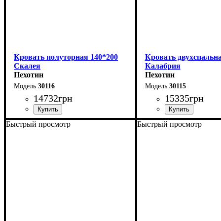
Кровать полуторная 140*200
Кровать двухспальна
Скалея
Калабрия
Пехотин
Пехотин
30116
30115
14732
грн
15335
грн
Быстрый просмотр
Быстрый просмотр
Ширина: 156 см
Ширина: 176 см
Высота: 115 см
Высота: 115 см
Глубина: 213 см
Глубина: 213 см