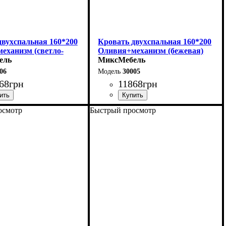
двухспальная 160*200
Кровать двухспальная 160*200
еханизм (светло-
Оливия+механизм (бежевая)
ель
МиксМебель
06
30005
68
грн
11868
грн
осмотр
Быстрый просмотр
170 см
Ширина: 170 см
06 см
Высота: 106 см
215 см
Глубина: 215 см