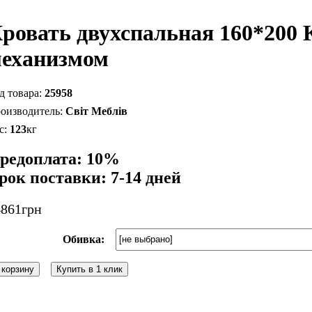
ровать двухспальная 160*200 
еханизмом
25958
Світ Меблів
123
кг
редоплата: 10%
рок поставки: 7-14 дней
4861
грн
Обивка:
 корзину
Купить в 1 клик