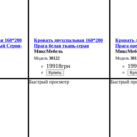
я 160*200
Кровать двухспальная 160*200
Кровать 
ый Серия-
Прага белая ткань-серая
Прага ор
Серия-Элит
МиксМебель
бежевая 
МиксМеб
30122
301
19918
грн
199
Быстрый просмотр
Быстрый пр
Ширина: 168 см
Ширина: 
Высота: 110 см
Высота: 1
Глубина: 208 см
Глубина: 