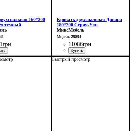
двухспальная 160*200
Кровать двухспальная Динара
ех темный
180*200 Серия-Уют
ель
МиксМебель
41
29894
1
грн
11086
грн
осмотр
Быстрый просмотр
160 см
Ширина: 180 см
5 см
Высота: 85 см
200 см
Глубина: 200 см