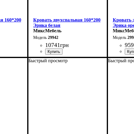
я 160*200
Кровать двухспальная 160*200
Кровать 
Эрика белая
Эрика ор
МиксМебель
МиксМеб
29942
299
10741
грн
959
Быстрый просмотр
Быстрый пр
Ширина: 160 см
Ширина: 
Высота: 85 см
Высота: 8
Глубина: 200 см
Глубина: 