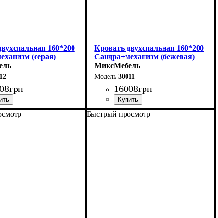
двухспальная 160*200
Кровать двухспальная 160*200
еханизм (серая)
Сандра+механизм (бежевая)
ель
МиксМебель
12
30011
08
грн
16008
грн
осмотр
Быстрый просмотр
170 см
Ширина: 170 см
12 см
Высота: 112 см
215 см
Глубина: 215 см