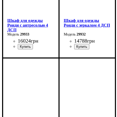
Шкаф для одежды
Шкаф для одежды
Ронди с антресолью 4
Ронди с зеркалом 4 ДСП
ДСП
29933
29932
16024
грн
14788
грн
Ширина: 160 см
Ширина: 160 см
Высота: 236 см
Высота: 195 см
Глубина: 52 см
Глубина: 52 см