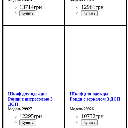
13714
грн
12961
грн
Ширина: 121 см
Ширина: 121 см
Высота: 260 см
Высота: 236 см
Глубина: 52 см
Глубина: 52 см
Шкаф для одежды
Шкаф для одежды
Ронди с антресолью 3
Ронди с зеркалом 3 ДСП
ДСП
29927
29926
12295
грн
10732
грн