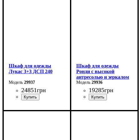
Глубина: 50 см
Глубина: 50 см
Шкаф для одежды
Шкаф для одежды
Лукас 3+3 ДСП 240
Ронди с высокой
антресолью и зеркалом
29937
4 ДСП
29936
24851
грн
19285
грн
Ширина: 240 см
Ширина: 160 см
Высота: 240 см
Высота: 260 см
Глубина: 50 см
Глубина: 52 см