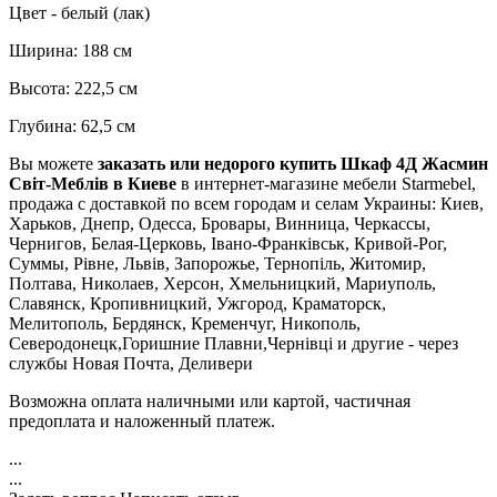
Цвет - белый (лак)
Ширина: 188 см
Высота: 222,5 см
Глубина: 62,5 см
Вы можете
заказать или недорого купить Шкаф 4Д Жасмин
Світ-Меблів в Киеве
в интернет-магазине мебели Starmebel,
продажа с доставкой по всем городам и селам Украины: Киев,
Харьков, Днепр, Одесса, Бровары, Винница, Черкассы,
Чернигов, Белая-Церковь, Івано-Франківськ, Кривой-Рог,
Суммы, Рівне, Львів, Запорожье, Тернопіль, Житомир,
Полтава, Николаев, Херсон, Хмельницкий, Мариуполь,
Славянск, Кропивницкий, Ужгород, Краматорск,
Мелитополь, Бердянск, Кременчуг, Никополь,
Северодонецк,Горишние Плавни,Чернівці и другие - через
службы Новая Почта, Деливери
Возможна оплата наличными или картой, частичная
предоплата и наложенный платеж.
...
...