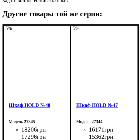
Задать вопрос
Написать отзыв
Другие товары той же серии:
-5%
-5%
Шкаф НOLD №48
Шкаф НOLD №47
27345
27344
18206
грн
16171
грн
17296
грн
15362
грн