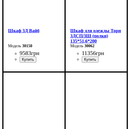
Шкаф 3Д Вайб
Шкаф для одежды Торн
3ДСП/3Ш (полки)
135*51,6*200
30150
30062
9583
грн
11356
грн
Ширина: 138,2 см
Ширина: 135 см
Высота: 210 см
Высота: 200 см
Глубина: 57 см
Глубина: 51,6 см