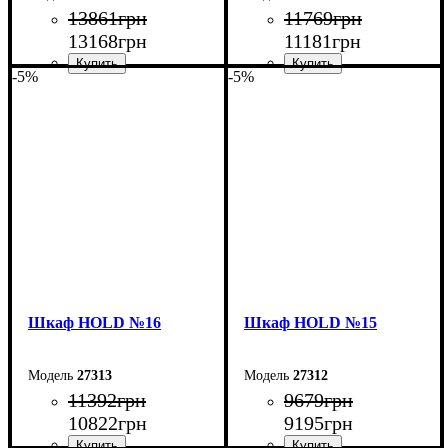
13861
грн
11769
грн
13168
грн
11181
грн
-5%
-5%
Ширина: 160 см
Ширина: 120 см
Высота: 220 см
Высота: 220 см
Глубина: 38 см
Глубина: 38 см
Шкаф НOLD №16
Шкаф НOLD №15
27313
27312
11392
грн
9679
грн
10822
грн
9195
грн