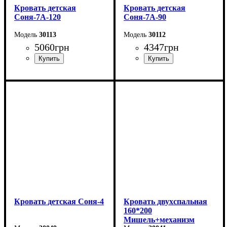
Кровать детская
Кровать детская
Соня-7А-120
Соня-7А-90
30113
30112
5060
грн
4347
грн
Длина - 204,8 см
Длина - 204,8 см
Ширина - 123,4 см
Ширина - 93,4 см
Высота - 85 см
Высота - 85 см
Кровать детская Соня-4
Кровать двухспальная
160*200
Мишель+механизм