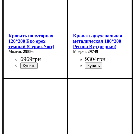
Кровать полуторная
Кровать двухспальная
120*200 Еко орех
металическая 180*200
темный (Серия-Уют)
Регина Вуд (черная)
29886
29749
6969
грн
9304
грн
Ширина: 124 см
Ширина: 180 см
Высота: 40-80 см
Высота: 85 см
Глубина: 204 см
Глубина: 200 см