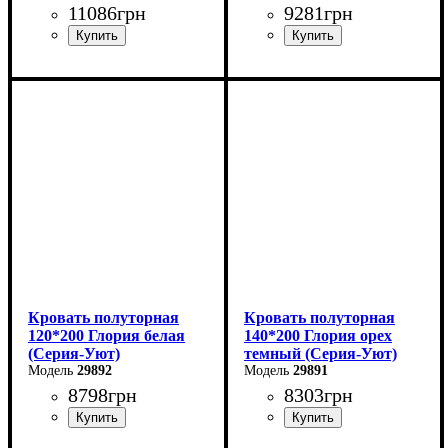
11086
грн
9281
грн
Ширина: 180 см
Ширина: 140 см
Высота: 85 см
Высота: 80 см
Глубина: 200 см
Глубина: 200 см
Кровать полуторная
Кровать полуторная
120*200 Глория белая
140*200 Глория орех
(Серия-Уют)
темный (Серия-Уют)
29892
29891
8798
грн
8303
грн