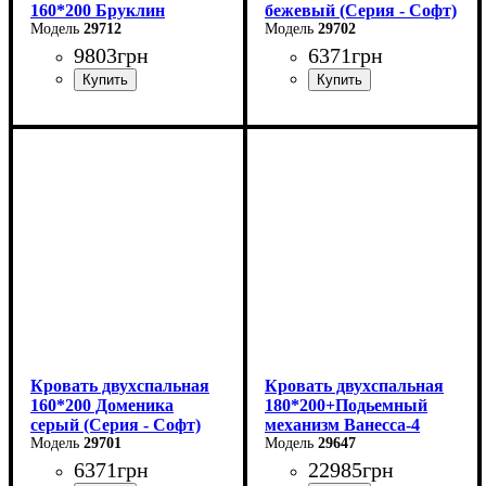
160*200 Бруклин
бежевый (Серия - Софт)
29712
29702
9803
грн
6371
грн
Ширина: 169 см
Высота: 87,8 см
Глубина: 205,2 см
Кровать двухспальная
Кровать двухспальная
160*200 Доменика
180*200+Подьемный
серый (Серия - Софт)
механизм Ванесса-4
29701
29647
6371
грн
22985
грн