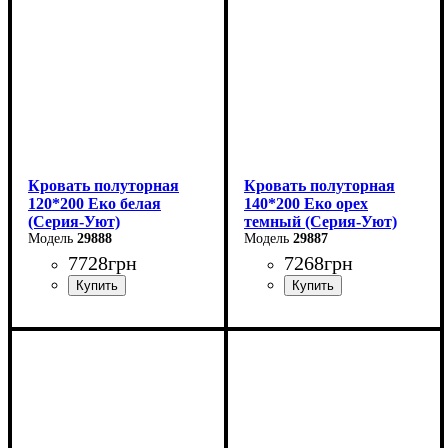
Кровать полуторная
Кровать полуторная
120*200 Еко белая
140*200 Еко орех
(Серия-Уют)
темный (Серия-Уют)
29888
29887
7728
грн
7268
грн
Ширина: 124 см
Ширина: 144 см
Высота: 40-80 см
Высота: 40-80 см
Глубина: 204 см
Глубина: 204 см