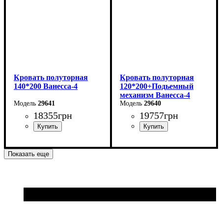
Кровать полуторная
Кровать полуторная
140*200 Ванесса-4
120*200+Подьемный
механизм Ванесса-4
29641
29640
18355
грн
19757
грн
Ширина: 166 см
Ширина: 146 см
Показать еще
Высота: 86 см
Высота: 86 см
Глубина: 232 см
Глубина: 232 см