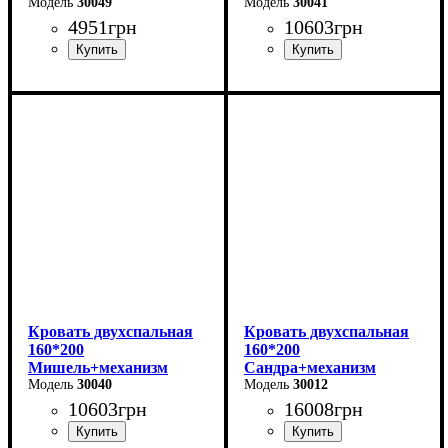
30049
(темно-серая)
30041
4951
грн
10603
грн
Ширина-203,2 см
Ширина: 166 см
Высота: 96 см
Высота-74,8 см
Глубина: 206 см
Глубина-93,5 см
Кровать двухспальная
Кровать двухспальная
160*200
160*200
Мишель+механизм
Сандра+механизм
(серая)
30040
(серая)
30012
10603
грн
16008
грн