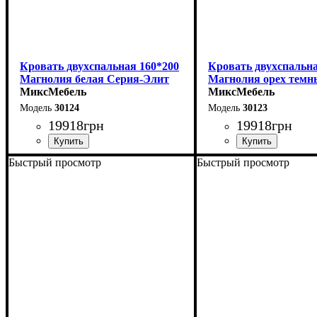
Кровать двухспальная 160*200
Кровать двухспальна
Магнолия белая Серия-Элит
Магнолия орех темн
МиксМебель
Элит
МиксМебель
30124
30123
19918
грн
19918
грн
Быстрый просмотр
Быстрый просмотр
Ширина: 168 см
Ширина: 168 см
Высота: 110 см
Высота: 110 см
Глубина: 208 см
Глубина: 208 см