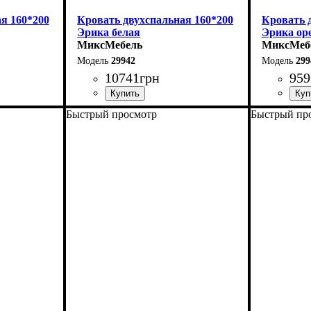
я 160*200
Кровать двухспальная 160*200
Кровать 
Эрика белая
Эрика ор
МиксМебель
МиксМеб
29942
299
10741
грн
959
Быстрый просмотр
Быстрый пр
Ширина: 160 см
Ширина: 
Высота: 85 см
Высота: 8
Глубина: 200 см
Глубина: 