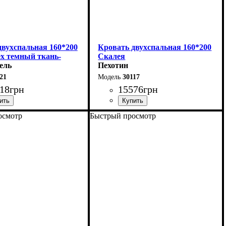
двухспальная 160*200
Кровать двухспальная 160*200
ех темный ткань-
Скалея
Серия-Элит
ель
Пехотин
21
30117
18
грн
15576
грн
осмотр
Быстрый просмотр
168 см
Ширина: 176 см
10 см
Высота: 115 см
208 см
Глубина: 213 см