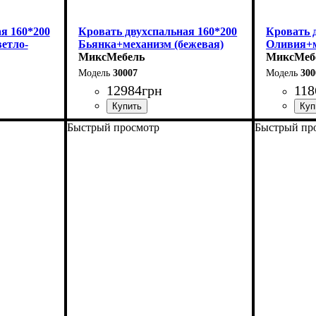
я 160*200
Кровать двухспальная 160*200
Кровать 
етло-
Бьянка+механизм (бежевая)
Оливия+м
МиксМебель
серая)
МиксМеб
30007
300
12984
грн
118
Быстрый просмотр
Быстрый пр
Ширина: 170 см
Ширина: 
Высота: 105 см
Высота: 1
Глубина: 215 см
Глубина: 