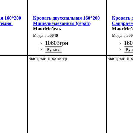
я 160*200
Кровать двухспальная 160*200
Кровать 
емно-
Мишель+механизм (серая)
Сандра+м
МиксМебель
МиксМеб
30040
300
10603
грн
160
Быстрый просмотр
Быстрый пр
Ширина: 166 см
Ширина: 
Высота: 96 см
Высота: 1
Глубина: 206 см
Глубина: 