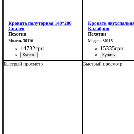
Кровать полуторная 140*200
Кровать двухспальна
Скалея
Калабрия
Пехотин
Пехотин
30116
30115
14732
грн
15335
грн
Быстрый просмотр
Быстрый просмотр
Ширина: 156 см
Ширина: 176 см
Высота: 115 см
Высота: 115 см
Глубина: 213 см
Глубина: 213 см