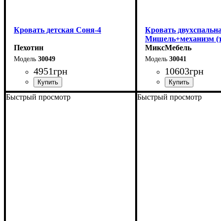
Кровать детская Соня-4
Кровать двухспальна
Мишель+механизм (т
Пехотин
серая)
МиксМебель
30049
30041
4951
грн
10603
грн
Быстрый просмотр
Быстрый просмотр
Ширина-203,2 см
Ширина: 166 см
Высота: 96 см
Высота-74,8 см
Глубина: 206 см
Глубина-93,5 см