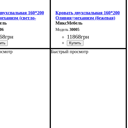
двухспальная 160*200
Кровать двухспальная 160*200
еханизм (светло-
Оливия+механизм (бежевая)
ель
МиксМебель
06
30005
68
грн
11868
грн
осмотр
Быстрый просмотр
170 см
Ширина: 170 см
06 см
Высота: 106 см
215 см
Глубина: 215 см