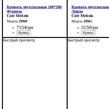
Кровать двухспальная 160*200
Кровать двухспальна
Фуриоза
Линда
Світ Меблів
Світ Меблів
29969
29961
7154
грн
5150
грн
Быстрый просмотр
Быстрый просмотр
Ширина: 164,2 см
Ширина: 164,6 см
Высота: 101 см
Высота: 97,5 см
Глубина: 210 см
Глубина: 206,2 см