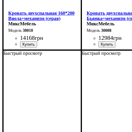
Кровать двухспальная 160*200
Кровать двухспальна
Виола+механизм (серая)
Бьянка+механизм (св
МиксМебель
серая)
МиксМебель
30010
30008
14168
грн
12984
грн
Быстрый просмотр
Быстрый просмотр
Ширина: 170 см
Ширина: 170 см
Высота: 106 см
Высота: 105 см
Глубина: 215 см
Глубина: 215 см