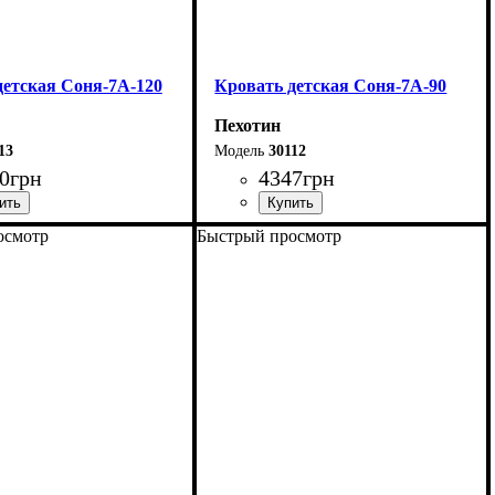
детская Соня-7А-120
Кровать детская Соня-7А-90
Пехотин
13
30112
0
грн
4347
грн
осмотр
Быстрый просмотр
04,8 см
Длина - 204,8 см
123,4 см
Ширина - 93,4 см
85 см
Высота - 85 см