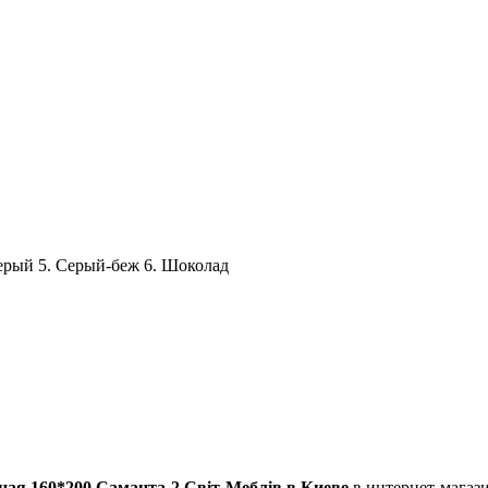
серый 5. Серый-беж 6. Шоколад
ная 160*200 Саманта-2
Світ-Меблів в Киеве
в интернет-магази