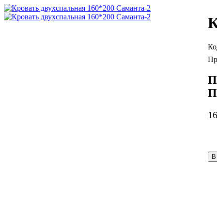
К
П
П
1
В