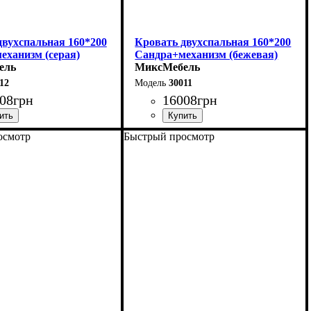
двухспальная 160*200
Кровать двухспальная 160*200
еханизм (серая)
Сандра+механизм (бежевая)
ель
МиксМебель
12
30011
08
грн
16008
грн
осмотр
Быстрый просмотр
170 см
Ширина: 170 см
12 см
Высота: 112 см
215 см
Глубина: 215 см