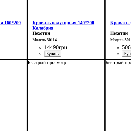
я 160*200
Кровать полуторная 140*200
Кровать 
Калабрия
Пехотин
Пехотин
30114
301
14490
грн
506
Быстрый просмотр
Быстрый пр
Ширина: 156 см
Длина - 2
Высота: 115 см
Ширина - 
Глубина: 213 см
Высота - 