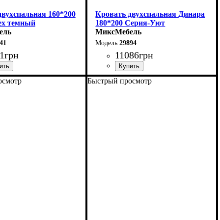
двухспальная 160*200
Кровать двухспальная Динара
ех темный
180*200 Серия-Уют
ель
МиксМебель
41
29894
1
грн
11086
грн
осмотр
Быстрый просмотр
160 см
Ширина: 180 см
5 см
Высота: 85 см
200 см
Глубина: 200 см