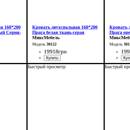
я 160*200
Кровать двухспальная 160*200
Кровать 
ый Серия-
Прага белая ткань-серая
Прага ор
Серия-Элит
МиксМебель
бежевая 
МиксМеб
30122
301
19918
грн
199
Быстрый просмотр
Быстрый пр
Ширина: 168 см
Ширина: 
Высота: 110 см
Высота: 1
Глубина: 208 см
Глубина: 