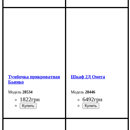
Ширина: 76 см
Ширина: 60 см
Высота: 110 см
Высота: 80 см
Глубина: 2 см
Глубина: 2 см
Тумбочка прикроватная
Шкаф 2Д Омега
Бьянко
28534
28446
1822
грн
6492
грн
Ширина: 40 см
Ширина: 83,4 см
Высота: 43 см
Высота: 200 см