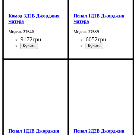
Комод 3Д2В Джорджия
Пенал 1Д1В Джорджия
матера
матера
27640
27639
9172
грн
6052
грн
Ширина: 171,1 см
Ширина: 81,6 см
Высота: 142,4 см
Высота: 204,8 см
Глубина: 37,6 см
Глубина: 37,6 см
Пенал 1Д1В Джорджия
Пенал 2Д2В Джорджия