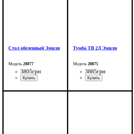
Стол обеденный Эмили
Тумба ТВ 2Д Эмили
28877
28875
3805
грн
3885
грн
Ширина: 160 (+40) см
Ширина: 166,4 см
Высота: 76,5 см
Высота: 49,3 см
Глубина: 90 см
Глубина: 44,7 см