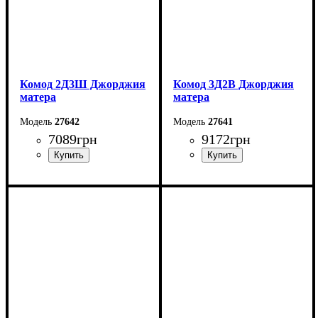
Комод 2Д3Ш Джорджия
Комод 3Д2В Джорджия
матера
матера
27642
27641
7089
грн
9172
грн
Ширина: 196,7 см
Ширина: 171,1 см
Высота: 88 см
Высота: 142,4 см
Глубина: 42,4 см
Глубина: 37,6 см