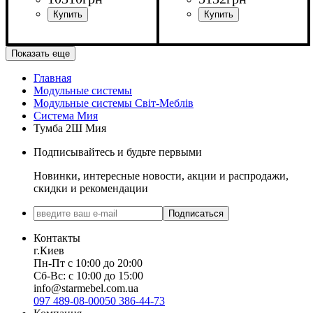
Ширина: 139 см
Ширина: 196,7 см
Показать еще
Высота: 204,8 см
Высота: 57,6 см
Глубина: 37.6 см
Глубина: 47,2 см
Главная
Модульные системы
Модульные системы Світ-Meблів
Система Мия
Тумба 2Ш Мия
Подписывайтесь и будьте первыми
Новинки, интересные новости, акции и распродажи,
скидки и рекомендации
Подписаться
Контакты
г.Киев
Пн-Пт с 10:00 до 20:00
Сб-Вс: с 10:00 до 15:00
info@starmebel.com.ua
097 489-08-00
050 386-44-73