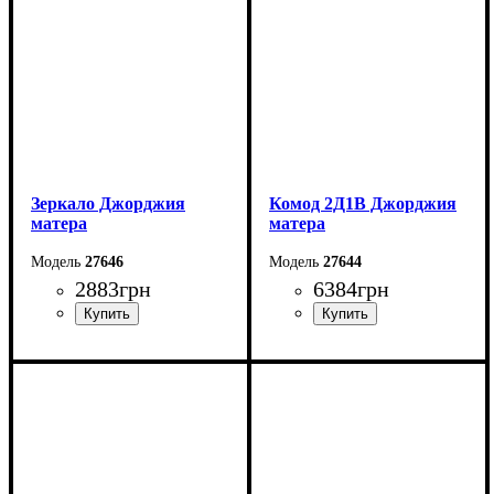
Зеркало Джорджия
Комод 2Д1В Джорджия
матера
матера
27646
27644
2883
грн
6384
грн
Ширина: 196,6 см
Ширина: 113,5 см
Высота: 62 см
Высота: 142,4 см
Глубина: 18,1 см
Глубина: 37,6 см