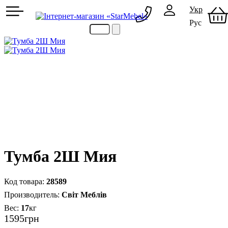
Укр
Рус
097 489-08-00
050 386-44-73
Тумба 2Ш Мия
28589
Світ Меблів
17
кг
1595
грн