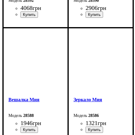
28592
28590
4068
грн
2906
грн
Ширина: 40 см
Ширина: 80 см
Высота: 210 см
Высота: 98 см
Глубина: 52 см
Глубина: 40 см
Вешалка Мия
Зеркало Мия
28588
28586
1946
грн
1321
грн