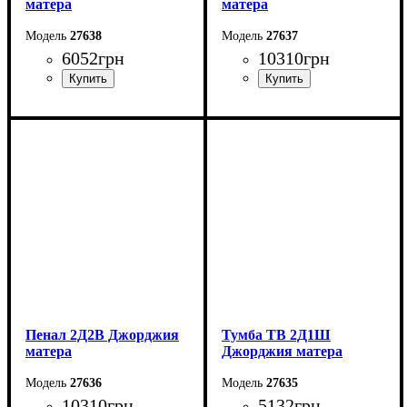
матера
матера
27638
27637
6052
грн
10310
грн
Ширина: 81,6 см
Ширина: 139 см
Высота: 204,8 см
Высота: 204,8 см
Глубина: 37,6 см
Глубина: 37,6 см
Пенал 2Д2В Джорджия
Тумба ТВ 2Д1Ш
матера
Джорджия матера
27636
27635
10310
грн
5132
грн