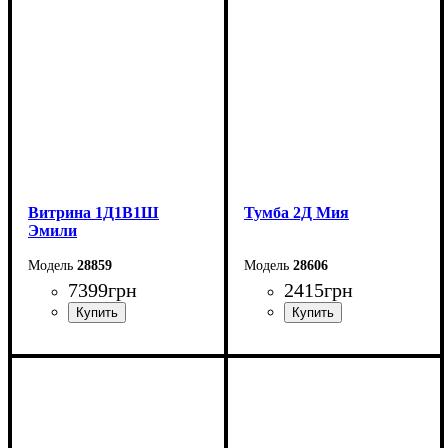
Глубина: 44,7 см
Глубина: 44,7 см
Витрина 1Д1В1Ш
Тумба 2Д Мия
Эмили
28859
28606
7399
грн
2415
грн
Ширина: 70 см
Ширина: 80 см
Высота: 194,7 см
Высота: 54 см
Глубина: 44,7 см
Глубина: 40 см