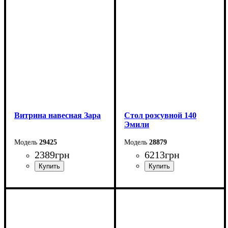
Высота: 20 см
Высота: 20 см
Глубина: 17,6 см
Глубина: 17,6 см
Витрина навесная Зара
Стол розсувной 140
Эмили
29425
28879
2389
грн
6213
грн
Ширина: 42,5 см
Ширина: 140 (+40) см
Высота: 115 см
Высота: 76 см
Глубина: 37 см
Глубина: 90 см