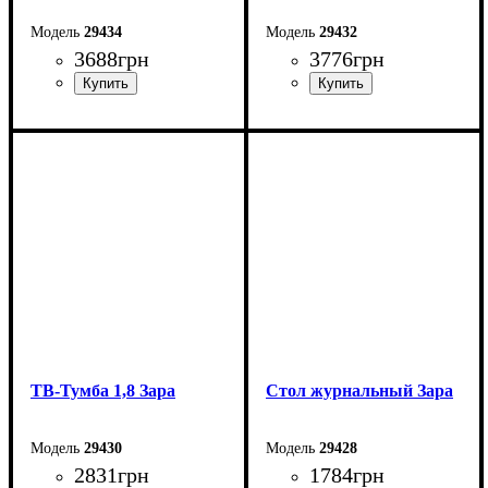
29434
29432
3688
грн
3776
грн
Ширина: 135 см
Ширина: 230 см
Высота: 83 см
Высота: 42,5 см
Глубина: 42 см
Глубина: 42 см
ТВ-Тумба 1,8 Зара
Стол журнальный Зара
29430
29428
2831
грн
1784
грн