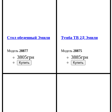
Стол обеденный Эмили
Тумба ТВ 2Д Эмили
28877
28875
3805
грн
3885
грн
Ширина: 160 (+40) см
Ширина: 166,4 см
Высота: 76,5 см
Высота: 49,3 см
Глубина: 90 см
Глубина: 44,7 см