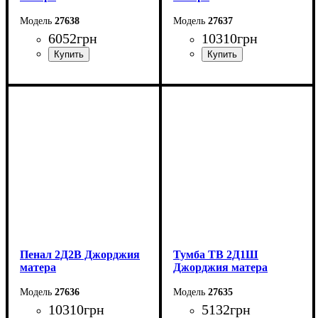
27638
27637
6052
грн
10310
грн
Ширина: 81,6 см
Ширина: 139 см
Высота: 204,8 см
Высота: 204,8 см
Глубина: 37,6 см
Глубина: 37,6 см
Пенал 2Д2В Джорджия
Тумба ТВ 2Д1Ш
матера
Джорджия матера
27636
27635
10310
грн
5132
грн