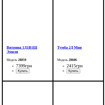
Глубина: 44,7 см
Глубина: 44,7 см
Витрина 1Д1В1Ш
Тумба 2Д Мия
Эмили
28859
28606
7399
грн
2415
грн
Ширина: 70 см
Ширина: 80 см
Высота: 194,7 см
Высота: 54 см
Глубина: 44,7 см
Глубина: 40 см