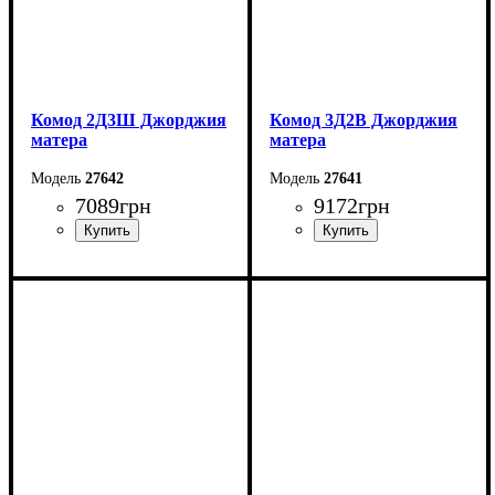
Комод 2Д3Ш Джорджия
Комод 3Д2В Джорджия
матера
матера
27642
27641
7089
грн
9172
грн
Ширина: 196,7 см
Ширина: 171,1 см
Высота: 88 см
Высота: 142,4 см
Глубина: 42,4 см
Глубина: 37,6 см