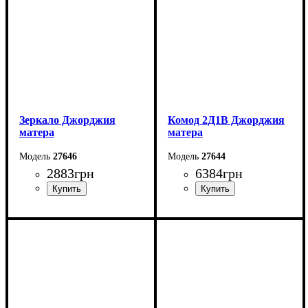
Зеркало Джорджия
Комод 2Д1В Джорджия
матера
матера
27646
27644
2883
грн
6384
грн
Ширина: 196,6 см
Ширина: 113,5 см
Высота: 62 см
Высота: 142,4 см
Глубина: 18,1 см
Глубина: 37,6 см