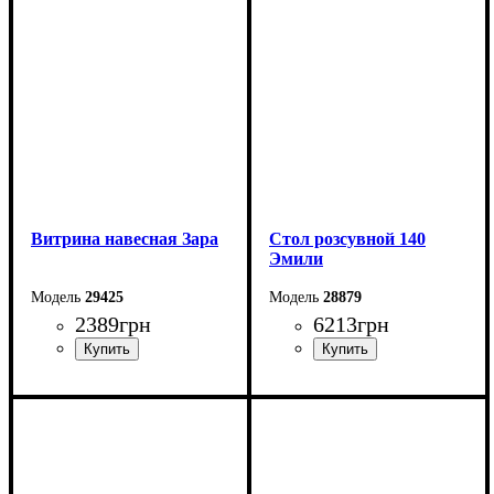
Высота: 20 см
Высота: 20 см
Глубина: 17,6 см
Глубина: 17,6 см
Витрина навесная Зара
Стол розсувной 140
Эмили
29425
28879
2389
грн
6213
грн
Ширина: 42,5 см
Ширина: 140 (+40) см
Высота: 115 см
Высота: 76 см
Глубина: 37 см
Глубина: 90 см