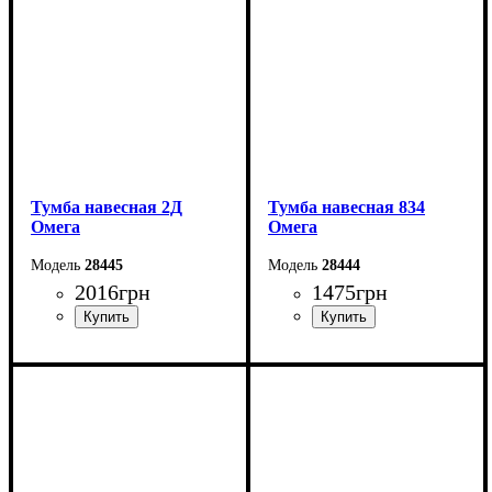
Тумба навесная 2Д
Тумба навесная 834
Омега
Омега
28445
28444
2016
грн
1475
грн
Ширина: 120,2 см
Ширина: 83,4 см
Высота: 40 см
Высота: 40 см
Глубина: 30 см
Глубина: 30 см