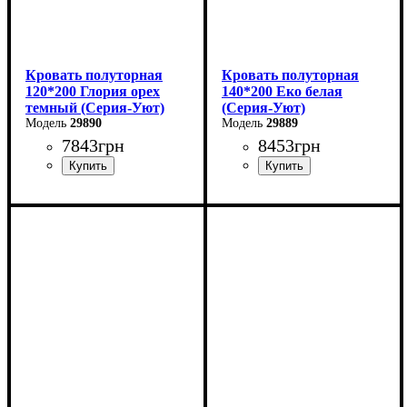
Кровать полуторная
Кровать полуторная
120*200 Глория орех
140*200 Еко белая
темный (Серия-Уют)
(Серия-Уют)
29890
29889
7843
грн
8453
грн
Ширина: 120 см
Ширина: 144 см
Высота: 80 см
Высота: 40-80 см
Глубина: 200 см
Глубина: 204 см