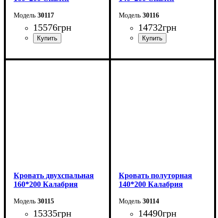
30117
30116
15576
грн
14732
грн
Ширина: 176 см
Ширина: 156 см
Высота: 115 см
Высота: 115 см
Глубина: 213 см
Глубина: 213 см
Кровать двухспальная
Кровать полуторная
160*200 Калабрия
140*200 Калабрия
30115
30114
15335
грн
14490
грн