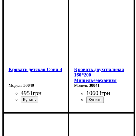
Ширина - 123,4 см
Ширина - 93,4 см
Высота - 85 см
Высота - 85 см
Кровать детская Соня-4
Кровать двухспальная
160*200
Мишель+механизм
30049
(темно-серая)
30041
4951
грн
10603
грн
Ширина-203,2 см
Ширина: 166 см
Высота: 96 см
Высота-74,8 см
Глубина: 206 см
Глубина-93,5 см