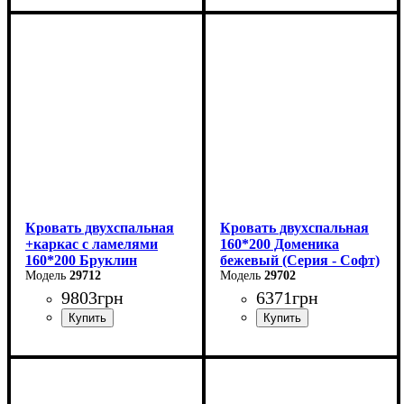
Ширина: 90 см
Ширина: 99 см
Высота: 85 см
Высота: 87,8 см
Глубина: 200 см
Глубина: 205,2 см
Кровать двухспальная
Кровать двухспальная
+каркас с ламелями
160*200 Доменика
160*200 Бруклин
бежевый (Серия - Софт)
29712
29702
9803
грн
6371
грн
Ширина: 169 см
Высота: 87,8 см
Глубина: 205,2 см