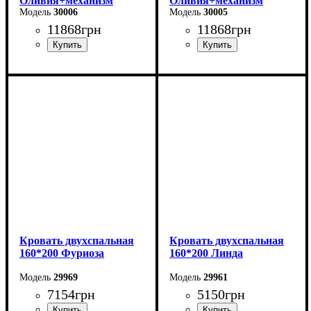
Оливия+механизм
Оливия+механизм
(светло-серая)
30006
(бежевая)
30005
11868
грн
11868
грн
Ширина: 170 см
Ширина: 170 см
Высота: 106 см
Высота: 106 см
Глубина: 215 см
Глубина: 215 см
Кровать двухспальная
Кровать двухспальная
160*200 Фуриоза
160*200 Линда
29969
29961
7154
грн
5150
грн