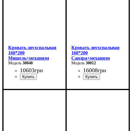
Кровать двухспальная
Кровать двухспальная
160*200
160*200
Мишель+механизм
Сандра+механизм
(серая)
30040
(серая)
30012
10603
грн
16008
грн
Ширина: 166 см
Ширина: 170 см
Высота: 96 см
Высота: 112 см
Глубина: 206 см
Глубина: 215 см