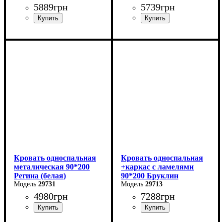
5889
грн
5739
грн
Ширина: 140 см
Ширина: 120 см
Высота: 85 см
Высота: 85 см
Глубина: 200 см
Глубина: 200 см
Кровать односпальная
Кровать односпальная
металическая 90*200
+каркас с ламелями
Регина (белая)
90*200 Бруклин
29731
29713
4980
грн
7288
грн