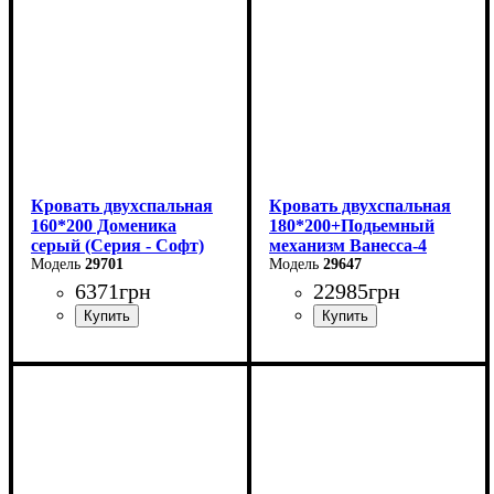
Кровать двухспальная
Кровать двухспальная
160*200 Доменика
180*200+Подьемный
серый (Серия - Софт)
механизм Ванесса-4
29701
29647
6371
грн
22985
грн
Ширина: 226 см
Высота: 86 см
Глубина: 232 см