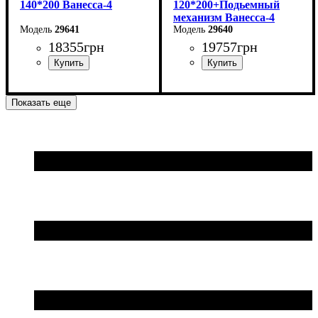
140*200 Ванесса-4
120*200+Подьемный
механизм Ванесса-4
29641
29640
18355
грн
19757
грн
Ширина: 166 см
Ширина: 146 см
Показать еще
Высота: 86 см
Высота: 86 см
Глубина: 232 см
Глубина: 232 см