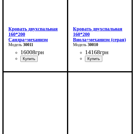
Кровать двухспальная
Кровать двухспальная
160*200
160*200
Сандра+механизм
Виола+механизм (серая)
(бежевая)
30011
30010
16008
грн
14168
грн
Ширина: 170 см
Ширина: 170 см
Высота: 112 см
Высота: 106 см
Глубина: 215 см
Глубина: 215 см