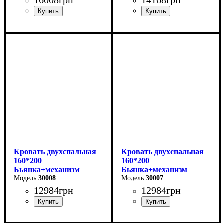
Ширина: 170 см
Ширина: 170 см
Высота: 112 см
Высота: 106 см
Глубина: 215 см
Глубина: 215 см
Кровать двухспальная
Кровать двухспальная
160*200
160*200
Бьянка+механизм
Бьянка+механизм
(светло-серая)
30008
(бежевая)
30007
12984
грн
12984
грн