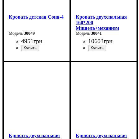
Кровать детская Соня-4
Кровать двухспальная
160*200
Мишель+механизм
30049
(темно-серая)
30041
4951
грн
10603
грн
Ширина-203,2 см
Ширина: 166 см
Высота: 96 см
Высота-74,8 см
Глубина: 206 см
Глубина-93,5 см
Кровать двухспальная
Кровать двухспальная