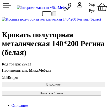
Укр
Рус
097 489-08-00
050 386-44-73
Кровать полуторная
металическая 140*200 Регина
(белая)
29733
МиксМебель
5889
грн
В корзину
Купить в 1 клик
Описание