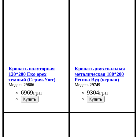
Высота: 40-80 см
Высота: 40-80 см
Глубина: 204 см
Глубина: 204 см
Кровать полуторная
Кровать двухспальная
120*200 Еко орех
металическая 180*200
темный (Серия-Уют)
Регина Вуд (черная)
29886
29749
6969
грн
9304
грн
Ширина: 124 см
Ширина: 180 см
Высота: 40-80 см
Высота: 85 см
Глубина: 204 см
Глубина: 200 см