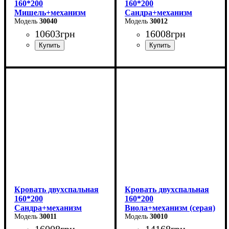
160*200
160*200
Мишель+механизм
Сандра+механизм
(серая)
30040
(серая)
30012
10603
грн
16008
грн
Ширина: 166 см
Ширина: 170 см
Высота: 96 см
Высота: 112 см
Глубина: 206 см
Глубина: 215 см
Кровать двухспальная
Кровать двухспальная
160*200
160*200
Сандра+механизм
Виола+механизм (серая)
(бежевая)
30011
30010
16008
грн
14168
грн