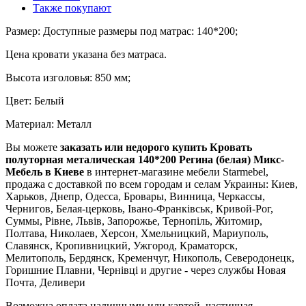
Также покупают
Размер: Доступные размеры под матрас: 140*200;
Цена кровати указана без матраса.
Высота изголовья: 850 мм;
Цвет: Белый
Материал: Металл
Вы можете
заказать или недорого купить Кровать
полуторная металическая 140*200 Регина (белая) Микс-
Мебель в Киеве
в интернет-магазине мебели Starmebel,
продажа с доставкой по всем городам и селам Украины: Киев,
Харьков, Днепр, Одесса, Бровары, Винница, Черкассы,
Чернигов, Белая-церковь, Івано-Франківськ, Кривой-Рог,
Суммы, Рівне, Львів, Запорожье, Тернопіль, Житомир,
Полтава, Николаев, Херсон, Хмельницкий, Мариуполь,
Славянск, Кропивницкий, Ужгород, Краматорск,
Мелитополь, Бердянск, Кременчуг, Никополь, Северодонецк,
Горишние Плавни, Чернівці и другие - через службы Новая
Почта, Деливери
Возможна оплата наличными или картой, частичная