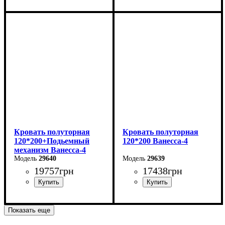
Ширина: 166 см
Ширина: 166 см
Высота: 86 см
Высота: 86 см
Глубина: 232 см
Глубина: 232 см
Кровать полуторная
Кровать полуторная
120*200+Подьемный
120*200 Ванесса-4
механизм Ванесса-4
29640
29639
19757
грн
17438
грн
Ширина: 146 см
Ширина: 146 см
Показать еще
Высота: 86 см
Высота: 86 см