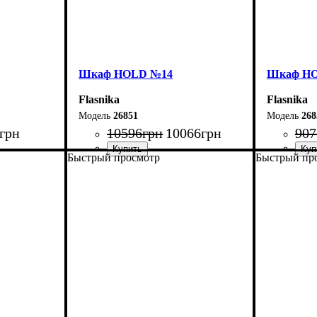
Шкаф НOLD №14
Шкаф Н
Flasnika
Flasnika
26851
268
грн
10596
грн
10066
грн
907
Быстрый просмотр
Быстрый пр
Ширина: 120 см
Ширина: 
Высота: 220 см
Высота: 2
Глубина: 38 см
Глубина: 