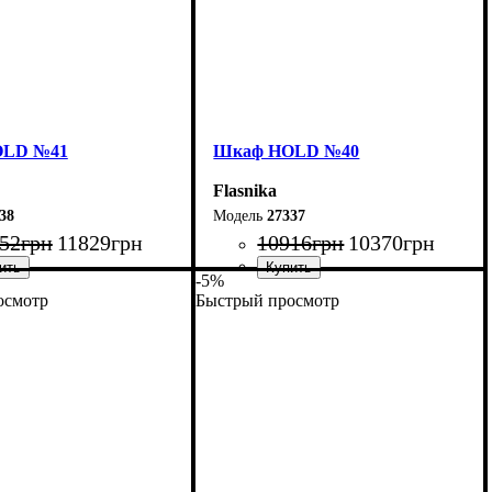
OLD №41
Шкаф НOLD №40
Flasnika
38
27337
52
грн
11829
грн
10916
грн
10370
грн
-5%
осмотр
Быстрый просмотр
120 см
Ширина: 90 см
20 см
Высота: 220 см
55 см
Глубина: 55 см