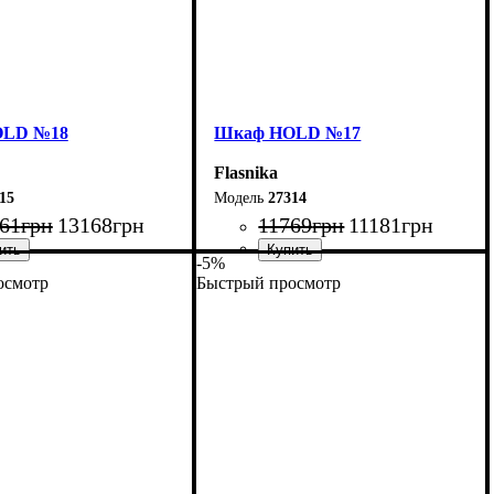
OLD №18
Шкаф НOLD №17
Flasnika
15
27314
61
грн
13168
грн
11769
грн
11181
грн
-5%
осмотр
Быстрый просмотр
160 см
Ширина: 120 см
20 см
Высота: 220 см
38 см
Глубина: 38 см