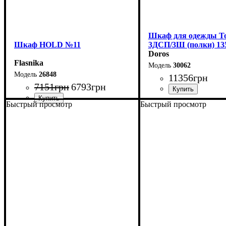
Шкаф для одежды Т
Шкаф НOLD №11
3ДСП/3Ш (полки) 135
Doros
Flasnika
30062
26848
11356
грн
7151
грн
6793
грн
Быстрый просмотр
Быстрый просмотр
Ширина: 135 см
Ширина: 90 см
Высота: 200 см
Высота: 220 см
Глубина: 51,6 см
Глубина: 38 см