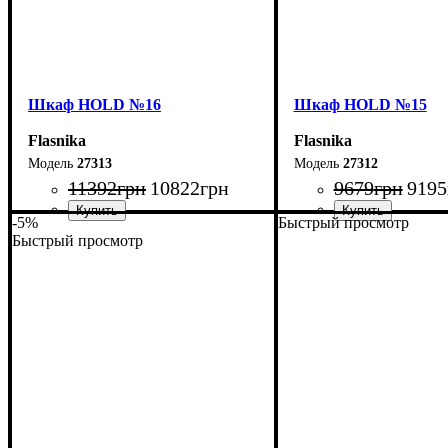
Шкаф НOLD №16
Шкаф НOLD №15
Flasnika
Flasnika
27313
27312
11392
грн
10822
грн
9679
грн
9195
-5%
Быстрый просмотр
Быстрый просмотр
Ширина: 160 см
Ширина: 120 см
Высота: 220 см
Высота: 220 см
Глубина: 38 см
Глубина: 38 см