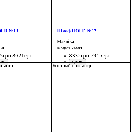
OLD №13
Шкаф НOLD №12
Flasnika
50
26849
5
грн
8621
грн
8332
грн
7915
грн
осмотр
Быстрый просмотр
90 см
Ширина: 120 см
20 см
Высота: 220 см
38 см
Глубина: 38 см