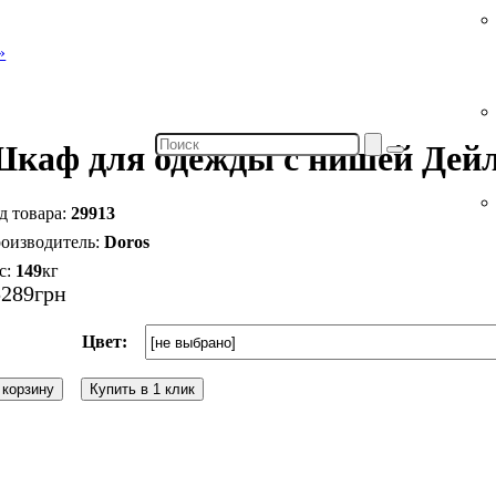
каф для одежды с нишей Дей
29913
Doros
149
кг
5289
грн
Цвет:
 корзину
Купить в 1 клик