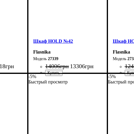
Шкаф НOLD №42
Шкаф Н
Flasnika
Flasnika
27339
273
18
грн
14006
грн
13306
грн
124
-5%
-5%
Быстрый просмотр
Быстрый пр
Ширина: 150 см
Ширина: 
Высота: 220 см
Высота: 2
Глубина: 55 см
Глубина: 