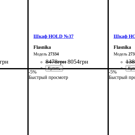
Шкаф НOLD №37
Шкаф Н
Flasnika
Flasnika
27334
273
грн
8478
грн
8054
грн
138
-5%
-5%
Быстрый просмотр
Быстрый пр
Ширина: 90 см
Ширина: 
Высота: 220 см
Высота: 2
Глубина: 55 см
Глубина: 