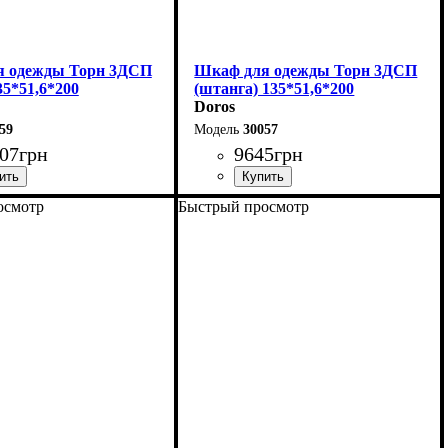
я одежды Торн 3ДСП
Шкаф для одежды Торн 3ДСП
35*51,6*200
(штанга) 135*51,6*200
Doros
59
30057
07
грн
9645
грн
осмотр
Быстрый просмотр
135 см
Ширина: 135 см
00 см
Высота: 200 см
51,6 см
Глубина: 51,6 см