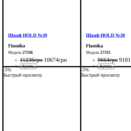
Шкаф НOLD №39
Шкаф НOLD №38
Flasnika
Flasnika
27336
27335
11236
грн
10674
грн
9664
грн
9181
-5%
-5%
Быстрый просмотр
Быстрый просмотр
Ширина: 150 см
Ширина: 120 см
Высота: 220 см
Высота: 220 см
Глубина: 55 см
Глубина: 55 см