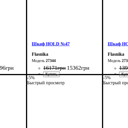
Шкаф НOLD №47
Шкаф Н
Flasnika
Flasnika
27344
273
96
грн
16171
грн
15362
грн
139
-5%
-5%
Быстрый просмотр
Быстрый пр
Ширина: 160 см
Ширина: 
Высота: 220 см
Высота: 2
Глубина: 55 см
Глубина: 