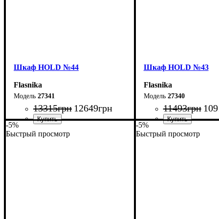
Шкаф НOLD №44
Шкаф НOLD №43
Flasnika
Flasnika
27341
27340
13315
грн
12649
грн
11493
грн
109
-5%
-5%
Быстрый просмотр
Быстрый просмотр
Ширина: 160 см
Ширина: 120 см
Высота: 220 см
Высота: 220 см
Глубина: 55 см
Глубина: 55 см