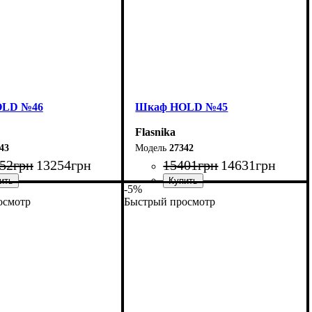
OLD №46
Шкаф НOLD №45
Flasnika
43
27342
52
грн
13254
грн
15401
грн
14631
грн
-5%
осмотр
Быстрый просмотр
120 см
Ширина: 200 см
20 см
Высота: 220 см
55 см
Глубина: 55 см