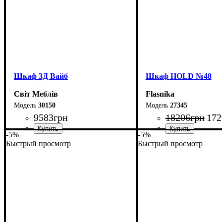
Шкаф 3Д Вайб
Шкаф НOLD №48
Світ Меблів
Flasnika
30150
27345
9583
грн
18206
грн
172
-5%
-5%
Быстрый просмотр
Быстрый просмотр
Ширина: 138,2 см
Ширина: 200 см
Высота: 210 см
Высота: 220 см
Глубина: 57 см
Глубина: 55 см