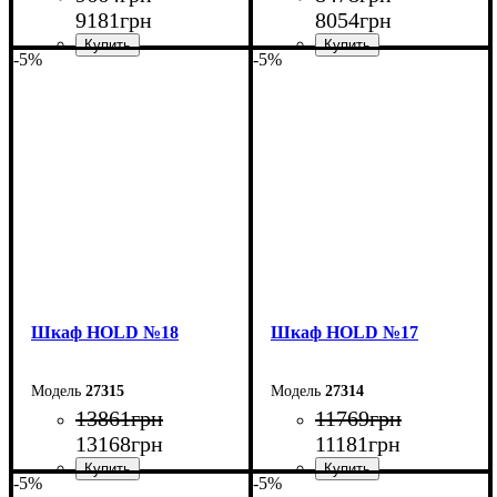
9181
грн
8054
грн
-5%
-5%
Ширина: 120 см
Ширина: 90 см
Высота: 220 см
Высота: 220 см
Глубина: 55 см
Глубина: 55 см
Шкаф НOLD №18
Шкаф НOLD №17
27315
27314
13861
грн
11769
грн
13168
грн
11181
грн
-5%
-5%