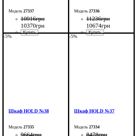
27337
27336
10916
грн
11236
грн
10370
грн
10674
грн
-5%
-5%
Ширина: 90 см
Ширина: 150 см
Высота: 220 см
Высота: 220 см
Глубина: 55 см
Глубина: 55 см
Шкаф НOLD №38
Шкаф НOLD №37
27335
27334
9664
грн
8478
грн