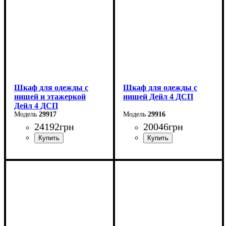
Шкаф для одежды с
Шкаф для одежды с
нишей и этажеркой
нишей Дейл 4 ДСП
Дейл 4 ДСП
29917
29916
24192
грн
20046
грн
Ширина: 234 см
Ширина: 206 см
Высота: 220 см
Высота: 220 см
Глубина: 52 см
Глубина: 52 см