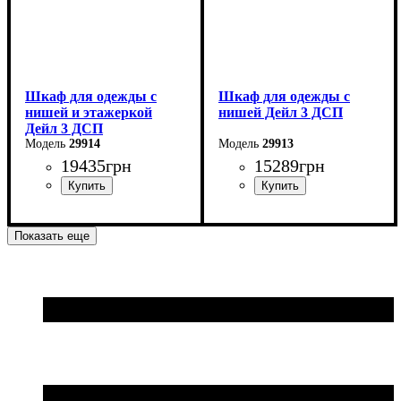
Шкаф для одежды с
Шкаф для одежды с
нишей и этажеркой
нишей Дейл 3 ДСП
Дейл 3 ДСП
29914
29913
19435
грн
15289
грн
Ширина: 178 см
Ширина: 150 см
Показать еще
Высота: 220 см
Высота: 220 см
Глубина: 52 см
Глубина: 52 см