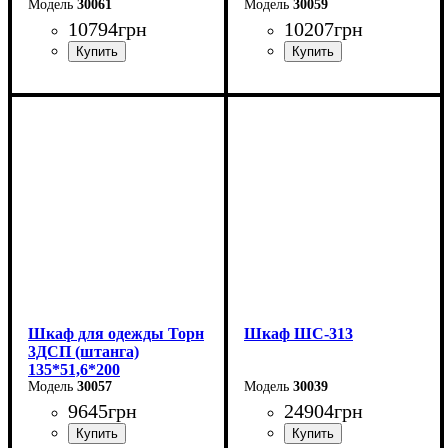
30061
30059
10794
грн
10207
грн
Ширина: 135 см
Ширина: 135 см
Высота: 200 см
Высота: 200 см
Глубина: 51,6 см
Глубина: 51,6 см
Шкаф для одежды Торн
Шкаф ШС-313
3ДСП (штанга)
135*51,6*200
30057
30039
9645
грн
24904
грн