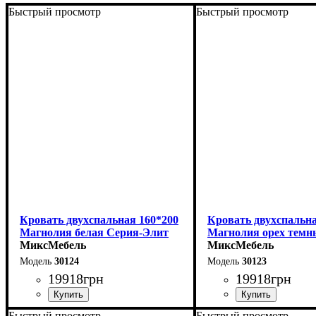
Быстрый просмотр
Быстрый просмотр
Кровать двухспальная 160*200
Кровать двухспальна
Магнолия белая Серия-Элит
Магнолия орех темн
МиксМебель
Элит
МиксМебель
30124
30123
19918
грн
19918
грн
Быстрый просмотр
Быстрый просмотр