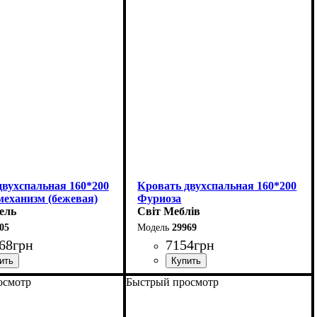
12 см
Высота: 112 см
215 см
Глубина: 215 см
двухспальная 160*200
Кровать двухспальная 160*200
еханизм (бежевая)
Фуриоза
ель
Світ Меблів
05
29969
68
грн
7154
грн
осмотр
Быстрый просмотр
170 см
Ширина: 164,2 см
06 см
Высота: 101 см