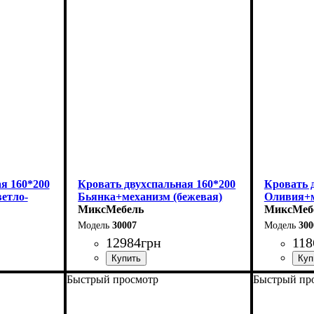
Высота: 96 см
Высота: 1
Глубина: 206 см
Глубина: 
я 160*200
Кровать двухспальная 160*200
Кровать 
етло-
Бьянка+механизм (бежевая)
Оливия+м
МиксМебель
МиксМеб
30007
300
12984
грн
118
Быстрый просмотр
Быстрый пр
Ширина: 170 см
Ширина: 
Высота: 105 см
Высота: 1