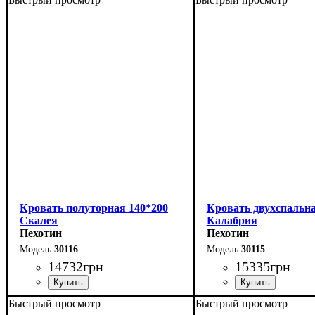
Ширина: 168 см
Ширина: 168 см
Высота: 110 см
Высота: 110 см
Глубина: 208 см
Глубина: 208 см
Кровать полуторная 140*200
Кровать двухспальна
Скалея
Калабрия
Пехотин
Пехотин
30116
30115
14732
грн
15335
грн
Быстрый просмотр
Быстрый просмотр