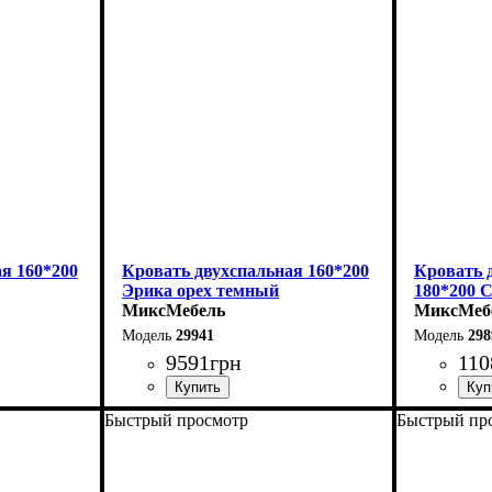
Глубина: 215 см
Глубина: 
я 160*200
Кровать двухспальная 160*200
Кровать 
Эрика орех темный
180*200 
МиксМебель
МиксМеб
29941
298
9591
грн
110
Быстрый просмотр
Быстрый пр
Ширина: 160 см
Ширина: 
Высота: 85 см
Высота: 8
Глубина: 200 см
Глубина: 