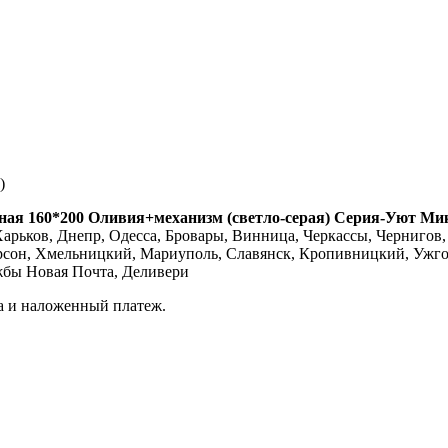
)
ьная 160*200 Оливия+механизм (светло-серая) Серия-Уют Ми
арьков, Днепр, Одесса, Бровары, Винница, Черкассы, Чернигов, 
ерсон, Хмельницкий, Мариуполь, Славянск, Кропивницкий, Ужго
жбы Новая Почта, Деливери
а и наложенный платеж.