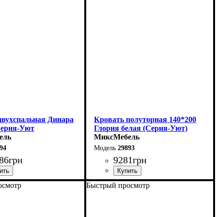
215 см
Глубина: 210 см
двухспальная Динара
Кровать полуторная 140*200
Серия-Уют
Глория белая (Серия-Уют)
ель
МиксМебель
94
29893
86
грн
9281
грн
осмотр
Быстрый просмотр
180 см
Ширина: 140 см
5 см
Высота: 80 см
200 см
Глубина: 200 см