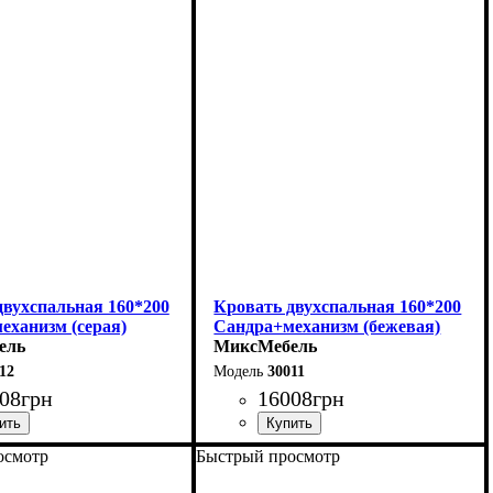
04,8 см
Длина - 204,8 см
123,4 см
Ширина - 93,4 см
85 см
Высота - 85 см
двухспальная 160*200
Кровать двухспальная 160*200
еханизм (серая)
Сандра+механизм (бежевая)
ель
МиксМебель
12
30011
08
грн
16008
грн
осмотр
Быстрый просмотр
170 см
Ширина: 170 см