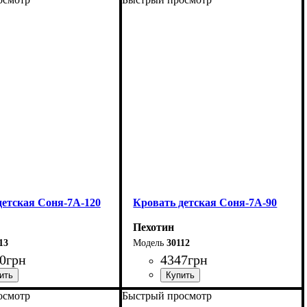
168 см
Ширина: 176 см
10 см
Высота: 115 см
208 см
Глубина: 213 см
детская Соня-7А-120
Кровать детская Соня-7А-90
Пехотин
13
30112
0
грн
4347
грн
осмотр
Быстрый просмотр