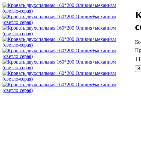
К
с
1
В