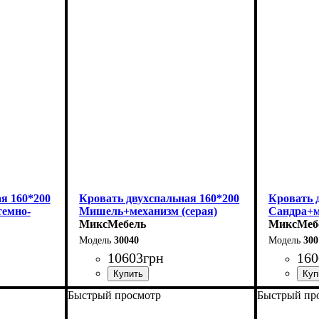
Ширина: 156 см
Длина - 2
Высота: 115 см
Ширина - 
Глубина: 213 см
Высота - 
я 160*200
Кровать двухспальная 160*200
Кровать 
емно-
Мишель+механизм (серая)
Сандра+м
МиксМебель
МиксМеб
30040
300
10603
грн
160
Быстрый просмотр
Быстрый пр
Ширина: 166 см
Ширина: 