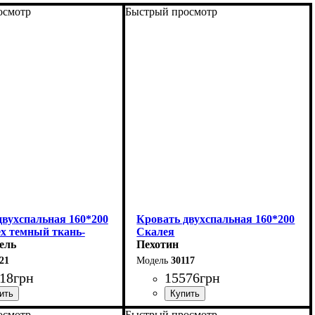
осмотр
Быстрый просмотр
двухспальная 160*200
Кровать двухспальная 160*200
ех темный ткань-
Скалея
Серия-Элит
ель
Пехотин
21
30117
18
грн
15576
грн
осмотр
Быстрый просмотр