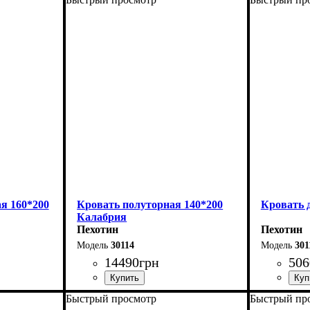
Ширина: 168 см
Ширина: 
Высота: 110 см
Высота: 1
Глубина: 208 см
Глубина: 
я 160*200
Кровать полуторная 140*200
Кровать 
Калабрия
Пехотин
Пехотин
30114
301
14490
грн
506
Быстрый просмотр
Быстрый пр