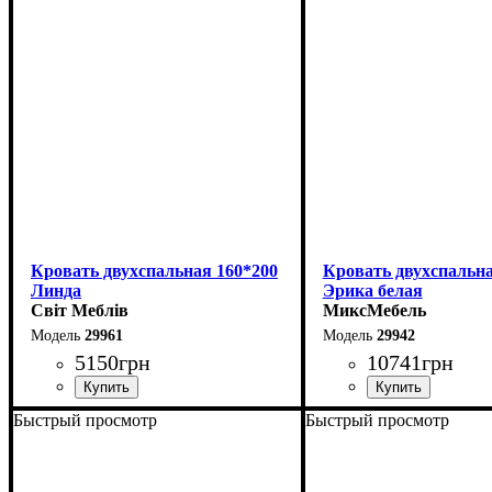
Глубина: 215 см
Глубина: 215 см
Кровать двухспальная 160*200
Кровать двухспальна
Линда
Эрика белая
Світ Меблів
МиксМебель
29961
29942
5150
грн
10741
грн
Быстрый просмотр
Быстрый просмотр
Ширина: 164,6 см
Ширина: 160 см
Высота: 97,5 см
Высота: 85 см
Глубина: 206,2 см
Глубина: 200 см