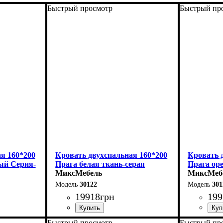
Быстрый просмотр
Быстрый пр
я 160*200
Кровать двухспальная 160*200
Кровать 
ый Серия-
Прага белая ткань-серая
Прага ор
Серия-Элит
МиксМебель
бежевая 
МиксМеб
30122
301
19918
грн
199
Быстрый просмотр
Быстрый пр