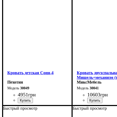
Ширина: 156 см
Ширина: 176 см
Высота: 115 см
Высота: 115 см
Глубина: 213 см
Глубина: 213 см
Кровать детская Соня-4
Кровать двухспальна
Мишель+механизм (т
Пехотин
серая)
МиксМебель
30049
30041
4951
грн
10603
грн
Быстрый просмотр
Быстрый просмотр
Ширина-203,2 см
Ширина: 166 см