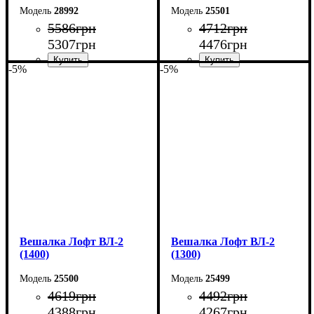
28992
25501
5586
грн
4712
грн
5307
грн
4476
грн
-5%
-5%
Ширина: 113 см
Ширина: 150 см
Высота: 170 см
Высота: 160 см
Глубина: 32 см
Глубина: 55 см
Вешалка Лофт ВЛ-2
Вешалка Лофт ВЛ-2
(1400)
(1300)
25500
25499
4619
грн
4492
грн
4388
грн
4267
грн