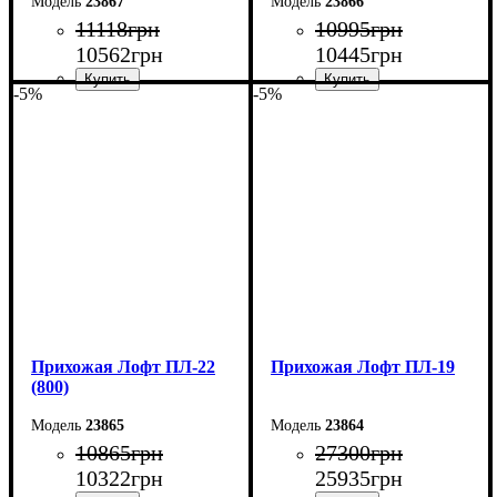
23867
23866
11118
грн
10995
грн
10562
грн
10445
грн
-5%
-5%
Ширина: 100 см
Ширина: 90 см
Высота: 180 см
Высота: 180 см
Глубина: 45 см
Глубина: 45 см
Прихожая Лофт ПЛ-22
Прихожая Лофт ПЛ-19
(800)
23865
23864
10865
грн
27300
грн
10322
грн
25935
грн