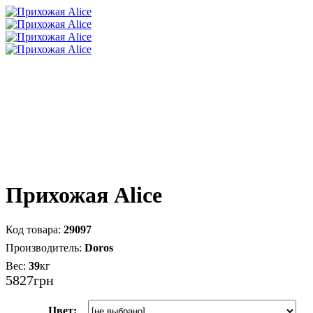
Прихожая Alice
29097
Doros
39
кг
5827
грн
Цвет: