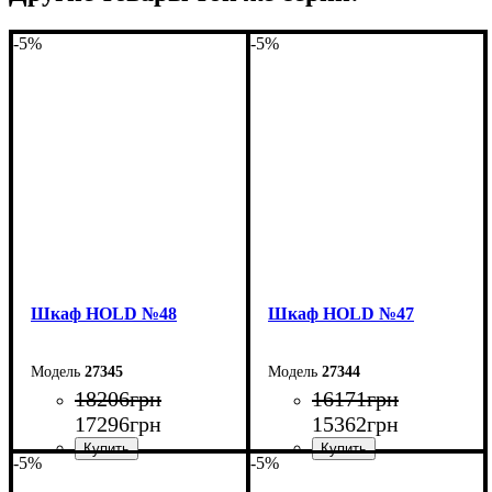
-5%
-5%
Шкаф НOLD №48
Шкаф НOLD №47
27345
27344
18206
грн
16171
грн
17296
грн
15362
грн
-5%
-5%