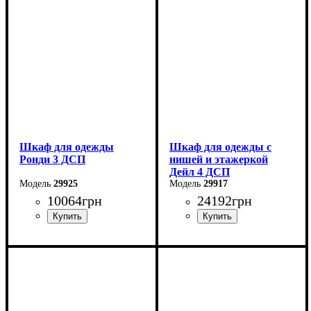
Глубина: 52 см
Глубина: 52 см
Шкаф для одежды
Шкаф для одежды с
Ронди 3 ДСП
нишей и этажеркой
Дейл 4 ДСП
29925
29917
10064
грн
24192
грн
Ширина: 121 см
Ширина: 234 см
Высота: 195 см
Высота: 220 см
Глубина: 52 см
Глубина: 52 см