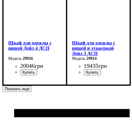
Шкаф для одежды с
Шкаф для одежды с
нишей Дейл 4 ДСП
нишей и этажеркой
Дейл 3 ДСП
29916
29914
20046
грн
19435
грн
Ширина: 206 см
Ширина: 178 см
Показать еще
Высота: 220 см
Высота: 220 см
Глубина: 52 см
Глубина: 52 см