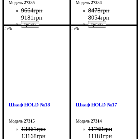
27335
27334
9664
грн
8478
грн
9181
грн
8054
грн
-5%
-5%
Ширина: 120 см
Ширина: 90 см
Высота: 220 см
Высота: 220 см
Глубина: 55 см
Глубина: 55 см
Шкаф НOLD №18
Шкаф НOLD №17
27315
27314
13861
грн
11769
грн
13168
грн
11181
грн