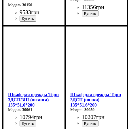
30150
11356
грн
9583
грн
Ширина: 135 см
Ширина: 138,2 см
Высота: 200 см
Высота: 210 см
Глубина: 51,6 см
Глубина: 57 см
Шкаф для одежды Торн
Шкаф для одежды Торн
3ДСП/3Ш (штанга)
3ДСП (полки)
135*51,6*200
135*51,6*200
30061
30059
10794
грн
10207
грн