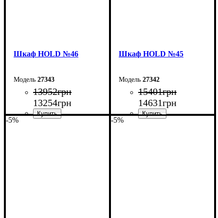
Шкаф НOLD №46
Шкаф НOLD №45
27343
27342
13952
грн
15401
грн
13254
грн
14631
грн
-5%
-5%
Ширина: 120 см
Ширина: 200 см
Высота: 220 см
Высота: 220 см
Глубина: 55 см
Глубина: 55 см