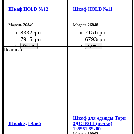
Шкаф НOLD №12
Шкаф НOLD №11
26849
26848
8332
грн
7151
грн
7915
грн
6793
грн
Новинка
Ширина: 120 см
Ширина: 90 см
Высота: 220 см
Высота: 220 см
Глубина: 38 см
Глубина: 38 см
Шкаф для одежды Торн
Шкаф 3Д Вайб
3ДСП/3Ш (полки)
135*51,6*200
30062