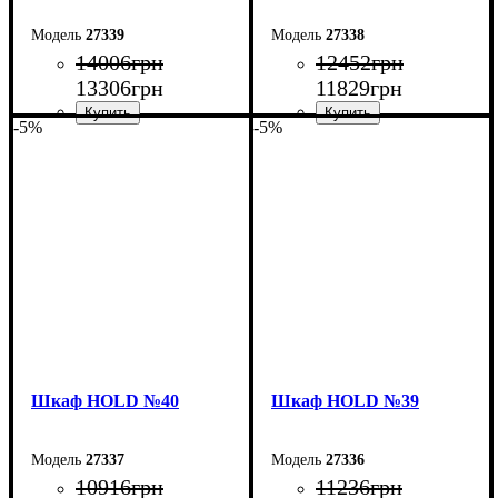
27339
27338
14006
грн
12452
грн
13306
грн
11829
грн
-5%
-5%
Ширина: 150 см
Ширина: 120 см
Высота: 220 см
Высота: 220 см
Глубина: 55 см
Глубина: 55 см
Шкаф НOLD №40
Шкаф НOLD №39
27337
27336
10916
грн
11236
грн