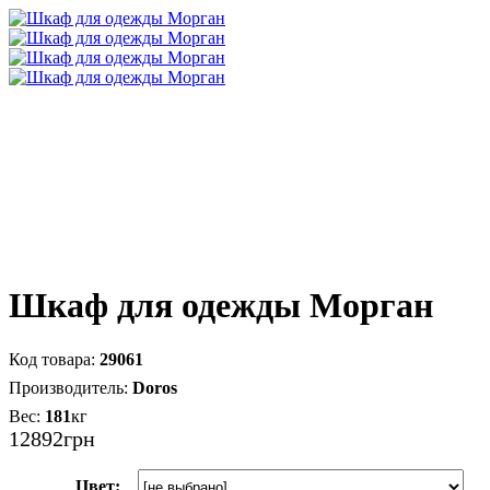
Шкаф для одежды Морган
29061
Doros
181
кг
12892
грн
Цвет: