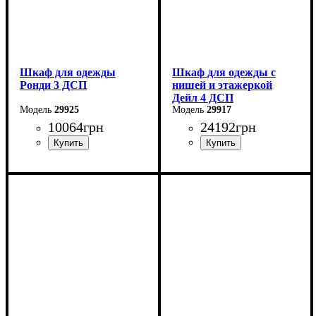
Шкаф для одежды
Шкаф для одежды с
Ронди 3 ДСП
нишей и этажеркой
Дейл 4 ДСП
29925
29917
10064
грн
24192
грн
Ширина: 121 см
Ширина: 234 см
Высота: 195 см
Высота: 220 см
Глубина: 52 см
Глубина: 52 см