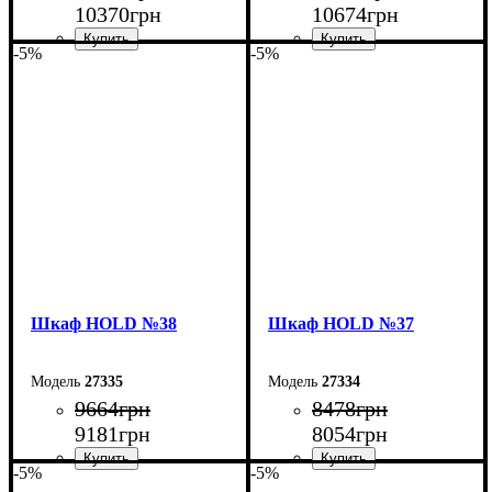
10370
грн
10674
грн
-5%
-5%
Ширина: 90 см
Ширина: 150 см
Высота: 220 см
Высота: 220 см
Глубина: 55 см
Глубина: 55 см
Шкаф НOLD №38
Шкаф НOLD №37
27335
27334
9664
грн
8478
грн
9181
грн
8054
грн
-5%
-5%