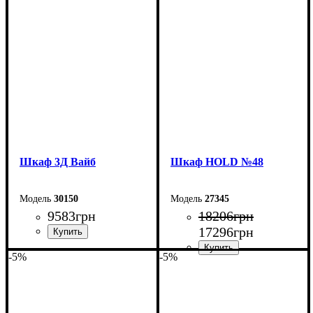
Шкаф 3Д Вайб
Шкаф НOLD №48
30150
27345
9583
грн
18206
грн
17296
грн
-5%
-5%
Ширина: 138,2 см
Высота: 210 см
Ширина: 200 см
Глубина: 57 см
Высота: 220 см
Глубина: 55 см