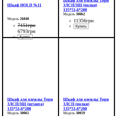
Шкаф для одежды Торн
Шкаф НOLD №11
3ДСП/3Ш (полки)
135*51,6*200
30062
26848
11356
грн
7151
грн
6793
грн
Ширина: 135 см
Высота: 200 см
Глубина: 51,6 см
Ширина: 90 см
Высота: 220 см
Глубина: 38 см
Шкаф для одежды Торн
Шкаф для одежды Торн
3ДСП/3Ш (штанга)
3ДСП (полки)
135*51,6*200
135*51,6*200
30061
30059