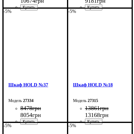
10674
грн
9181
грн
-5%
-5%
Ширина: 150 см
Ширина: 120 см
Высота: 220 см
Высота: 220 см
Глубина: 55 см
Глубина: 55 см
Шкаф НOLD №37
Шкаф НOLD №18
27334
27315
8478
грн
13861
грн
8054
грн
13168
грн
-5%
-5%