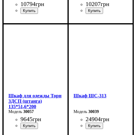
10794
грн
10207
грн
Ширина: 135 см
Ширина: 135 см
Высота: 200 см
Высота: 200 см
Глубина: 51,6 см
Глубина: 51,6 см
Шкаф для одежды Торн
Шкаф ШС-313
3ДСП (штанга)
135*51,6*200
30057
30039
9645
грн
24904
грн