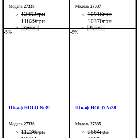
27338
27337
12452
грн
10916
грн
11829
грн
10370
грн
-5%
-5%
Ширина: 120 см
Ширина: 90 см
Высота: 220 см
Высота: 220 см
Глубина: 55 см
Глубина: 55 см
Шкаф НOLD №39
Шкаф НOLD №38
27336
27335
11236
грн
9664
грн