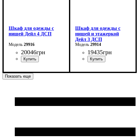
Шкаф для одежды с
Шкаф для одежды с
нишей Дейл 4 ДСП
нишей и этажеркой
Дейл 3 ДСП
29916
29914
20046
грн
19435
грн
Ширина: 206 см
Ширина: 178 см
Показать еще
Высота: 220 см
Высота: 220 см
Глубина: 52 см
Глубина: 52 см