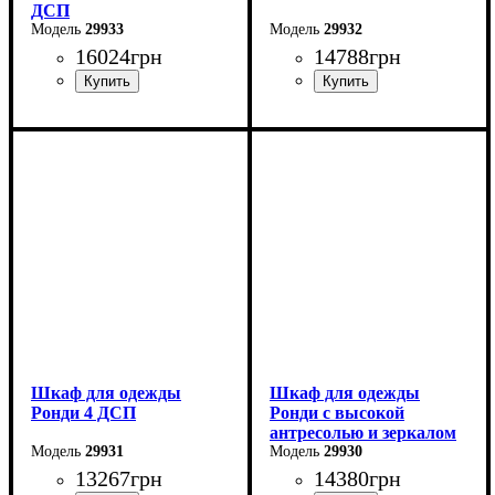
ДСП
29933
29932
16024
грн
14788
грн
Ширина: 160 см
Ширина: 160 см
Высота: 236 см
Высота: 195 см
Глубина: 52 см
Глубина: 52 см
Шкаф для одежды
Шкаф для одежды
Ронди 4 ДСП
Ронди с высокой
антресолью и зеркалом
29931
3 ДСП
29930
13267
грн
14380
грн