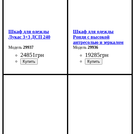
Шкаф для одежды
Шкаф для одежды
Лукас 3+3 ДСП 240
Ронди с высокой
антресолью и зеркалом
29937
4 ДСП
29936
24851
грн
19285
грн
Ширина: 240 см
Ширина: 160 см
Высота: 240 см
Высота: 260 см
Глубина: 50 см
Глубина: 52 см