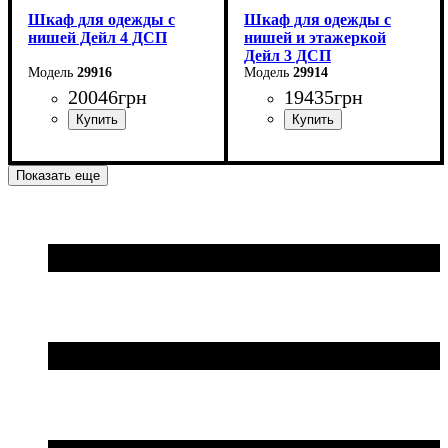
Шкаф для одежды с
Шкаф для одежды с
нишей Дейл 4 ДСП
нишей и этажеркой
Дейл 3 ДСП
29916
29914
20046
грн
19435
грн
Ширина: 206 см
Ширина: 178 см
Показать еще
Высота: 220 см
Высота: 220 см
Глубина: 52 см
Глубина: 52 см