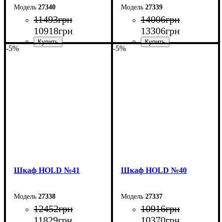
27340
27339
11493
грн
14006
грн
10918
грн
13306
грн
-5%
-5%
Ширина: 120 см
Ширина: 150 см
Высота: 220 см
Высота: 220 см
Глубина: 55 см
Глубина: 55 см
Шкаф НOLD №41
Шкаф НOLD №40
27338
27337
12452
грн
10916
грн
11829
грн
10370
грн