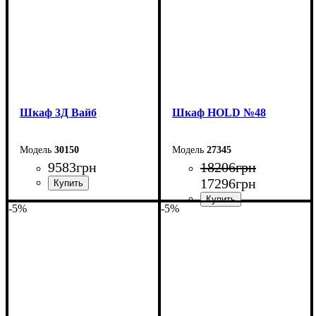
Шкаф 3Д Вайб
Шкаф НOLD №48
30150
27345
9583
грн
18206
грн
17296
грн
-5%
-5%
Ширина: 138,2 см
Высота: 210 см
Ширина: 200 см
Глубина: 57 см
Высота: 220 см
Глубина: 55 см