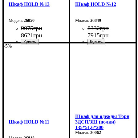
Шкаф НOLD №13
Шкаф НOLD №12
26850
26849
9075
грн
8332
грн
8621
грн
7915
грн
-5%
Ширина: 90 см
Ширина: 120 см
Высота: 220 см
Высота: 220 см
Глубина: 38 см
Глубина: 38 см
Шкаф для одежды Торн
Шкаф НOLD №11
3ДСП/3Ш (полки)
135*51,6*200
30062