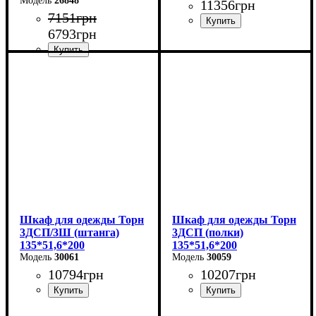
26848
11356
грн
7151
грн
6793
грн
Ширина: 135 см
Высота: 200 см
Глубина: 51,6 см
Ширина: 90 см
Высота: 220 см
Глубина: 38 см
Шкаф для одежды Торн
Шкаф для одежды Торн
3ДСП/3Ш (штанга)
3ДСП (полки)
135*51,6*200
135*51,6*200
30061
30059
10794
грн
10207
грн