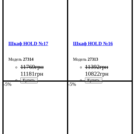
Шкаф НOLD №17
Шкаф НOLD №16
27314
27313
11769
грн
11392
грн
11181
грн
10822
грн
-5%
-5%
Ширина: 120 см
Ширина: 160 см
Высота: 220 см
Высота: 220 см
Глубина: 38 см
Глубина: 38 см