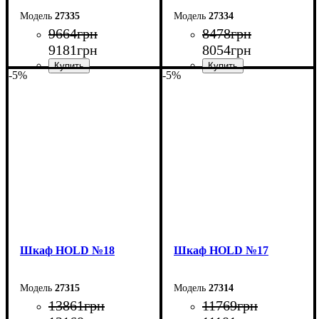
27335
27334
9664
грн
8478
грн
9181
грн
8054
грн
-5%
-5%
Ширина: 120 см
Ширина: 90 см
Высота: 220 см
Высота: 220 см
Глубина: 55 см
Глубина: 55 см
Шкаф НOLD №18
Шкаф НOLD №17
27315
27314
13861
грн
11769
грн