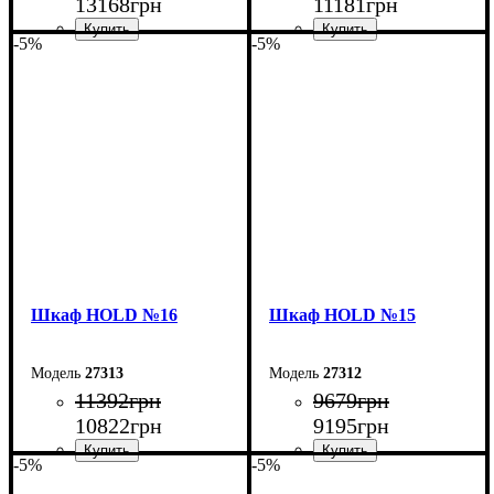
13168
грн
11181
грн
-5%
-5%
Ширина: 160 см
Ширина: 120 см
Высота: 220 см
Высота: 220 см
Глубина: 38 см
Глубина: 38 см
Шкаф НOLD №16
Шкаф НOLD №15
27313
27312
11392
грн
9679
грн
10822
грн
9195
грн
-5%
-5%