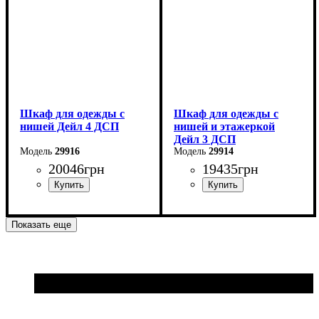
Шкаф для одежды с
Шкаф для одежды с
нишей Дейл 4 ДСП
нишей и этажеркой
Дейл 3 ДСП
29916
29914
20046
грн
19435
грн
Ширина: 206 см
Ширина: 178 см
Показать еще
Высота: 220 см
Высота: 220 см
Глубина: 52 см
Глубина: 52 см