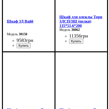
Шкаф для одежды Торн
Шкаф 3Д Вайб
3ДСП/3Ш (полки)
135*51,6*200
30062
30150
11356
грн
9583
грн
Ширина: 135 см
Ширина: 138,2 см
Высота: 200 см
Высота: 210 см
Глубина: 51,6 см
Глубина: 57 см