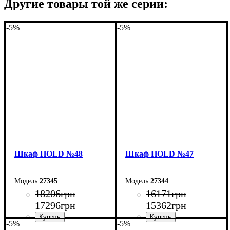
Другие товары той же серии:
-5%
-5%
Шкаф НOLD №48
Шкаф НOLD №47
27345
27344
18206
грн
16171
грн
17296
грн
15362
грн
-5%
-5%