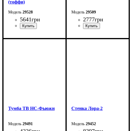
(тоффи)
29528
29509
5641
грн
2777
грн
Ширина: 230 см
Ширина: 178 см
Высота: 53 см
Высота: 52 см
Глубина: 42 см
Глубина: 42 см
Тумба ТВ НС-Фьюжн
Стенка Лора-2
29491
29452
4226
грн
8397
грн