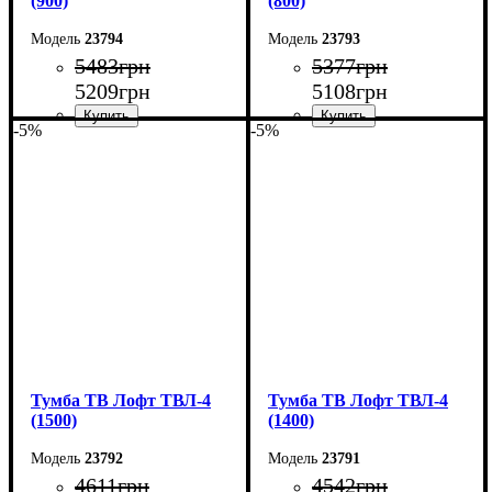
(900)
(800)
23794
23793
5483
грн
5377
грн
5209
грн
5108
грн
-5%
-5%
Ширина: 90 см
Ширина: 80 см
Высота: 45 см
Высота: 45 см
Глубина: 40 см
Глубина: 40 см
Тумба ТВ Лофт ТВЛ-4
Тумба ТВ Лофт ТВЛ-4
(1500)
(1400)
23792
23791
4611
грн
4542
грн