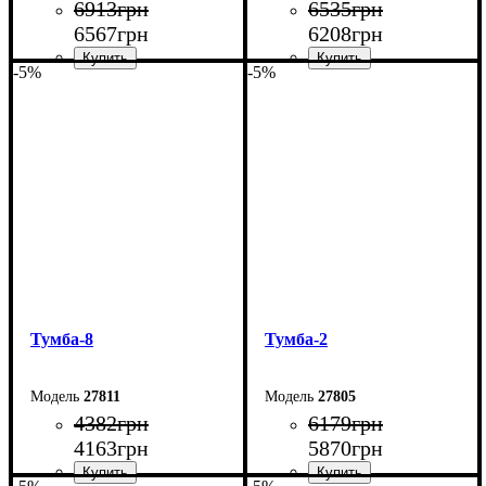
6913
грн
6535
грн
6567
грн
6208
грн
-5%
-5%
Ширина: 240 см
Ширина: 220 см
Высота: 54 см
Высота: 54 см
Глубина: 29 см
Глубина: 29 см
Тумба-8
Тумба-2
27811
27805
4382
грн
6179
грн
4163
грн
5870
грн