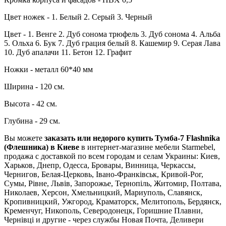
Цвет ножек - 1. Белый 2. Серый 3. Черный
Цвет - 1. Венге 2. Дуб сонома трюфель 3. Дуб сонома 4. Альба
5. Ольха 6. Бук 7. Дуб грация белый 8. Кашемир 9. Серая Лава
10. Дуб апалачи 11. Бетон 12. Графит
Ножки - металл 60*40 мм
Ширина - 120 см.
Высота - 42 см.
Глубина - 29 см.
Вы можете
заказать или недорого купить Тумба-7 Flashnika
(Флешника) в Киеве
в интернет-магазине мебели Starmebel,
продажа с доставкой по всем городам и селам Украины: Киев,
Харьков, Днепр, Одесса, Бровары, Винница, Черкассы,
Чернигов, Белая-Церковь, Івано-Франківськ, Кривой-Рог,
Сумы, Рівне, Львів, Запорожье, Тернопіль, Житомир, Полтава,
Николаев, Херсон, Хмельницкий, Мариуполь, Славянск,
Кропивницкий, Ужгород, Краматорск, Мелитополь, Бердянск,
Кременчуг, Никополь, Северодонецк, Горишние Плавни,
Чернівці и другие - через службы Новая Почта, Деливери