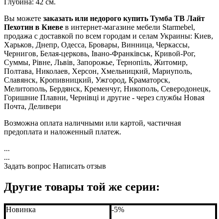
Глубина: 42 см.
Вы можете
заказать или недорого купить Тумба ТВ Лайт
Пехотин в Киеве
в интернет-магазине мебели Starmebel,
продажа с доставкой по всем городам и селам Украины: Киев,
Харьков, Днепр, Одесса, Бровары, Винница, Черкассы,
Чернигов, Белая-церковь, Івано-Франківськ, Кривой-Рог,
Суммы, Рівне, Львів, Запорожье, Тернопіль, Житомир,
Полтава, Николаев, Херсон, Хмельницкий, Мариуполь,
Славянск, Кропивницкий, Ужгород, Краматорск,
Мелитополь, Бердянск, Кременчуг, Никополь, Северодонецк,
Горишние Плавни, Чернівці и другие - через службы Новая
Почта, Деливери
Возможна оплата наличными или картой, частичная
предоплата и наложенный платеж.
...
...
Задать вопрос
Написать отзыв
Другие товары той же серии:
Новинка
-5%