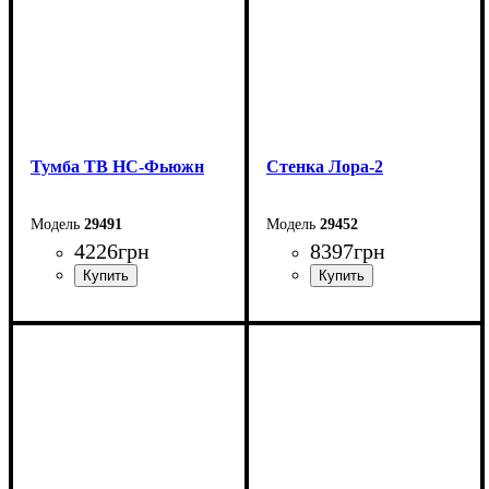
Тумба ТВ НС-Фьюжн
Стенка Лора-2
29491
29452
4226
грн
8397
грн
Ширина: 180 см
Ширина: 240 см
Высота: 53 см
Высота: 202,4 см
Глубина: 40 см
Глубина: 45 см