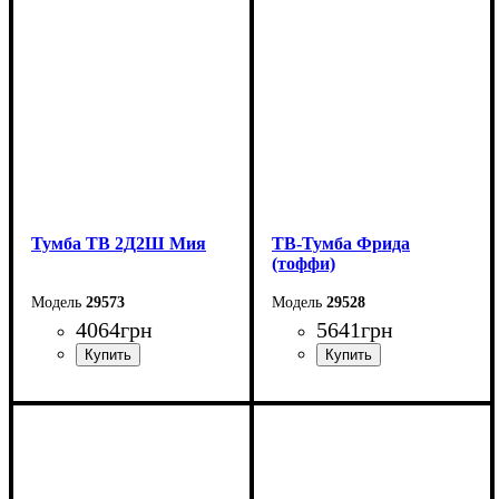
Высота: 53,1 см
Высота: 33 см
Глубина: 39,6 см
Глубина: 40 см
Тумба ТВ 2Д2Ш Мия
ТВ-Тумба Фрида
(тоффи)
29573
29528
4064
грн
5641
грн
Ширина: 165,6 см
Ширина: 230 см
Высота: 55 см
Высота: 53 см
Глубина: 40 см
Глубина: 42 см