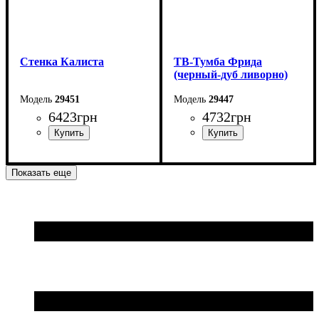
Стенка Калиста
ТВ-Тумба Фрида
(черный-дуб ливорно)
29451
29447
6423
грн
4732
грн
Ширина: 265 см
Ширина: 230 см
Показать еще
Высота: 203 см
Высота: 53 см
Глубина: 44 см
Глубина: 42 см