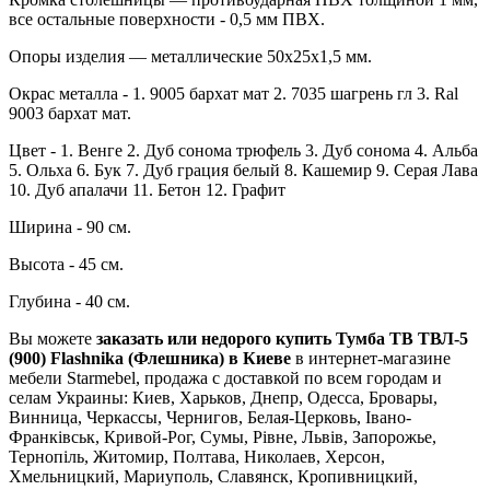
все остальные поверхности - 0,5 мм ПВХ.
Опоры изделия — металлические 50х25х1,5 мм.
Окрас металла - 1. 9005 бархат мат 2. 7035 шагрень гл 3. Ral
9003 бархат мат.
Цвет - 1. Венге 2. Дуб сонома трюфель 3. Дуб сонома 4. Альба
5. Ольха 6. Бук 7. Дуб грация белый 8. Кашемир 9. Серая Лава
10. Дуб апалачи 11. Бетон 12. Графит
Ширина - 90 см.
Высота - 45 см.
Глубина - 40 см.
Вы можете
заказать или недорого купить Тумба ТВ ТВЛ-5
(900) Flashnika (Флешника) в Киеве
в интернет-магазине
мебели Starmebel, продажа с доставкой по всем городам и
селам Украины: Киев, Харьков, Днепр, Одесса, Бровары,
Винница, Черкассы, Чернигов, Белая-Церковь, Івано-
Франківськ, Кривой-Рог, Сумы, Рівне, Львів, Запорожье,
Тернопіль, Житомир, Полтава, Николаев, Херсон,
Хмельницкий, Мариуполь, Славянск, Кропивницкий,