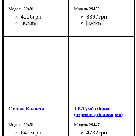
29491
29452
4226
грн
8397
грн
Ширина: 180 см
Ширина: 240 см
Высота: 53 см
Высота: 202,4 см
Глубина: 40 см
Глубина: 45 см
Стенка Калиста
ТВ-Тумба Фрида
(черный-дуб ливорно)
29451
29447
6423
грн
4732
грн