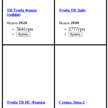
ТВ-Тумба Фрида
Тумба ТВ Лайт
(тоффи)
29528
29509
5641
грн
2777
грн
Ширина: 230 см
Ширина: 178 см
Высота: 53 см
Высота: 52 см
Глубина: 42 см
Глубина: 42 см
Тумба ТВ НС-Фьюжн
Стенка Лора-2