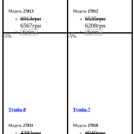
27813
27812
6913
грн
6535
грн
6567
грн
6208
грн
-5%
-5%
Ширина: 240 см
Ширина: 220 см
Высота: 54 см
Высота: 54 см
Глубина: 29 см
Глубина: 29 см
Тумба-8
Тумба-7
27811
27810
4382
грн
4040
грн