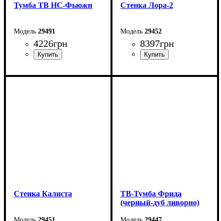
Тумба ТВ НС-Фьюжн
Стенка Лора-2
29491
29452
4226
грн
8397
грн
Ширина: 180 см
Ширина: 240 см
Высота: 53 см
Высота: 202,4 см
Глубина: 40 см
Глубина: 45 см
Стенка Калиста
ТВ-Тумба Фрида
(черный-дуб ливорно)
29451
29447