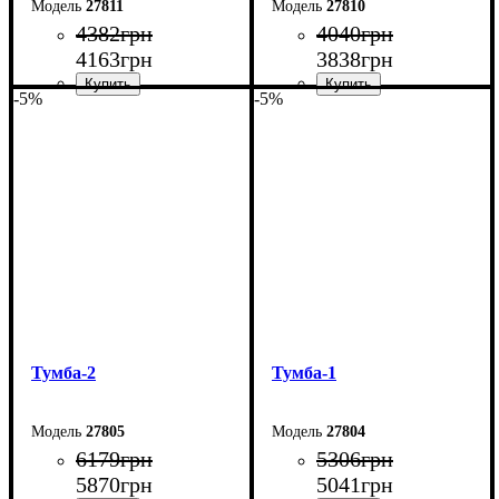
27811
27810
4382
грн
4040
грн
4163
грн
3838
грн
-5%
-5%
Ширина: 140 см
Ширина: 120 см
Высота: 54 см
Высота: 42 см
Глубина: 29 см
Глубина: 29 см
Тумба-2
Тумба-1
27805
27804
6179
грн
5306
грн
5870
грн
5041
грн