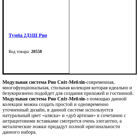
Тумба 2Д1Ш Рио
20558
Ширина: 74,5 см
Высота: 92 см
Глубина: 40 см
Модульная система Рио Світ-Меблів
-современная,
многофунциональная, стильная колекция которая идеально и
безукоризнено подойдет для создания прихожей и гостинной.
Модульная система Рио Світ-Меблів
-з помощью данной
колекции можна создать простой и одновременно
уточненный дизайн, в данной системе используется
натуральный цвет «аляска» и «дуб артизан» в сочетании с
антрацитовими вставками смотрится очень элегантно, а
металические ножки придадут полной оригинальности
данного набора.