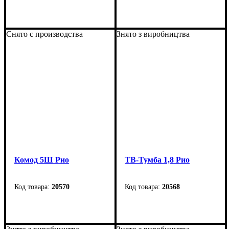
Ширина: 160 см
Ширина: 80 см
Высота: 84 см
Высота: 90 см
Снято с производства
Знято з виробництва
Глубина: 80 см
Глубина: 2 см
Комод 5Ш Рио
ТВ-Тумба 1,8 Рио
20570
20568
Ширина
: 495 мм
Ширина: 188 см
Высота
: 1110 мм
Высота: 57 см