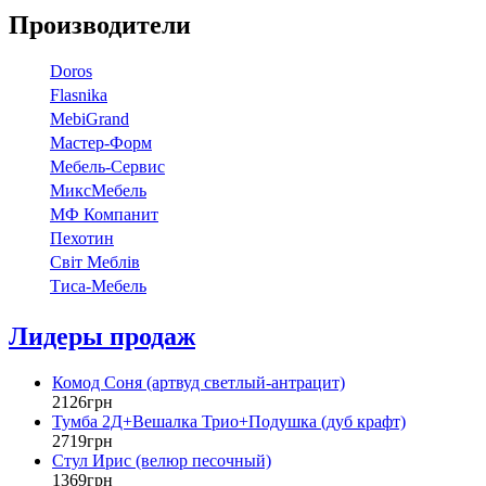
Производители
Doros
Flasnika
МebiGrand
Мастер-Форм
Мебель-Сервис
МиксМебель
МФ Компанит
Пехотин
Світ Меблів
Тиса-Мебель
Лидеры продаж
Комод Соня (артвуд светлый-антрацит)
2126
грн
Тумба 2Д+Вешалка Трио+Подушка (дуб крафт)
2719
грн
Стул Ирис (велюр песочный)
1369
грн