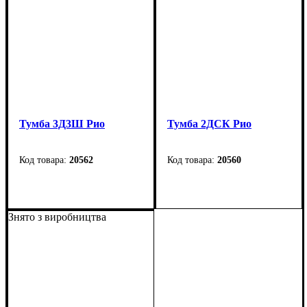
Тумба 3Д3Ш Рио
Тумба 2ДСК Рио
20562
20560
Ширина: 123,5 см
Ширина: 80 см
Высота: 92 см
Высота: 141 см
Знято з виробництва
Глубина: 40 см
Глубина: 34 см