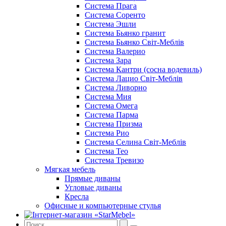
Cистема Прага
Cистема Соренто
Cистема Эшли
Система Бьянко гранит
Система Бьянко Світ-Меблів
Система Валерио
Система Зара
Система Кантри (сосна водевиль)
Система Лацио Світ-Меблів
Система Ливорно
Система Мия
Система Омега
Система Парма
Система Призма
Система Рио
Система Селина Світ-Меблів
Система Тео
Система Тревизо
Мягкая мебель
Прямые диваны
Угловые диваны
Кресла
Офисные и компьютерные стулья