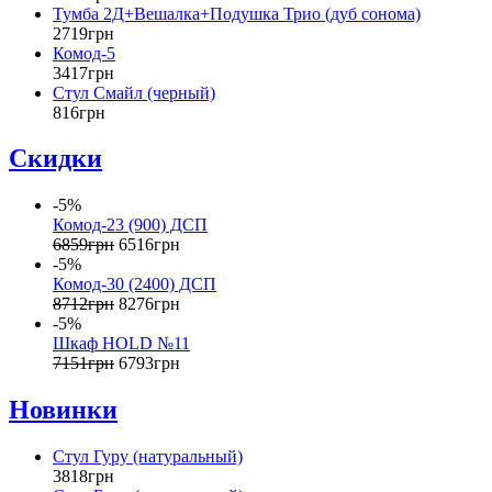
Тумба 2Д+Вешалка+Подушка Трио (дуб сонома)
2719
грн
Комод-5
3417
грн
Стул Смайл (черный)
816
грн
Скидки
-5%
Комод-23 (900) ДСП
6859
грн
6516
грн
-5%
Комод-30 (2400) ДСП
8712
грн
8276
грн
-5%
Шкаф НOLD №11
7151
грн
6793
грн
Новинки
Стул Гуру (натуральный)
3818
грн