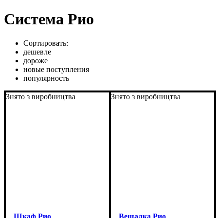
Система Рио
Сортировать:
дешевле
дороже
новые поступления
популярность
Знято з виробництва
Знято з виробництва
Шкаф Рио
Вешалка Рио