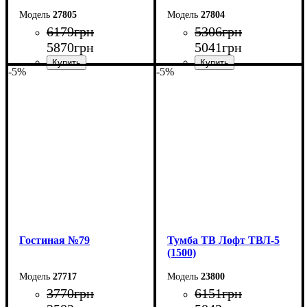
27805
27804
6179
грн
5306
грн
5870
грн
5041
грн
-5%
-5%
Ширина: 250 см
Ширина: 180 см
Высота: 42 см
Высота: 42 см
Глубина: 29 см
Глубина: 29 см
Гостиная №79
Тумба ТВ Лофт ТВЛ-5
(1500)
27717
23800
3770
грн
6151
грн