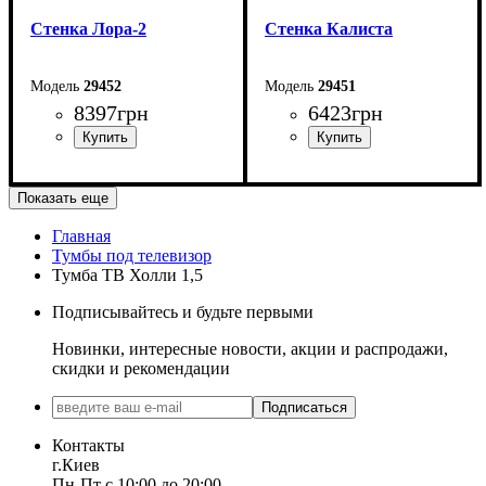
Стенка Лора-2
Стенка Калиста
29452
29451
8397
грн
6423
грн
Ширина: 240 см
Ширина: 265 см
Показать еще
Высота: 202,4 см
Высота: 203 см
Глубина: 45 см
Глубина: 44 см
Главная
Тумбы под телевизор
Тумба ТВ Холли 1,5
Подписывайтесь и будьте первыми
Новинки, интересные новости, акции и распродажи,
скидки и рекомендации
Подписаться
Контакты
г.Киев
Пн-Пт с 10:00 до 20:00