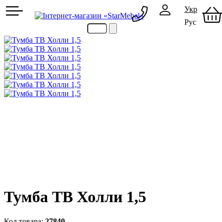
Укр
Рус
097 489-08-00
050 386-44-73
Тумба ТВ Холли 1,5
27840