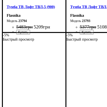
Тумба ТВ Лофт ТВЛ-5 (900)
Тумба ТВ Лофт ТВЛ-5
Flasnika
Flasnika
23794
23793
5483
грн
5209
грн
5377
грн
5108
-5%
-5%
Быстрый просмотр
Быстрый просмотр
Ширина: 90 см
Ширина: 80 см
Высота: 45 см
Высота: 45 см
Глубина: 40 см
Глубина: 40 см