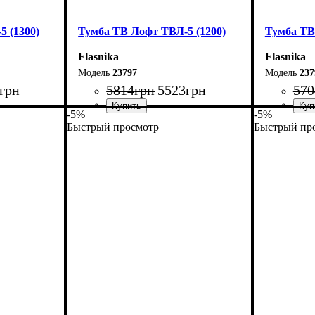
 (1300)
Тумба ТВ Лофт ТВЛ-5 (1200)
Тумба ТВ
Flasnika
Flasnika
23797
237
грн
5814
грн
5523
грн
570
-5%
-5%
Быстрый просмотр
Быстрый пр
Ширина: 120 см
Ширина: 1
Высота: 45 см
Высота: 4
Глубина: 40 см
Глубина: 