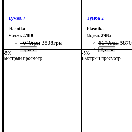
Тумба-7
Тумба-2
Flasnika
Flasnika
27810
27805
4040
грн
3838
грн
6179
грн
5870
-5%
-5%
Быстрый просмотр
Быстрый просмотр
Ширина: 120 см
Ширина: 250 см
Высота: 42 см
Высота: 42 см
Глубина: 29 см
Глубина: 29 см