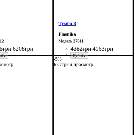
Тумба-8
Flasnika
12
27811
5
грн
6208
грн
4382
грн
4163
грн
-5%
осмотр
Быстрый просмотр
220 см
Ширина: 140 см
4 см
Высота: 54 см
29 см
Глубина: 29 см