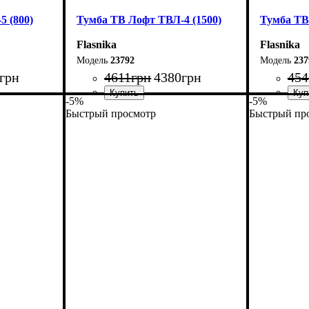
 (800)
Тумба ТВ Лофт ТВЛ-4 (1500)
Тумба ТВ
Flasnika
Flasnika
23792
237
грн
4611
грн
4380
грн
454
-5%
-5%
Быстрый просмотр
Быстрый пр
Ширина: 150 см
Ширина: 
Высота: 45 см
Высота: 4
Глубина: 40 см
Глубина: 