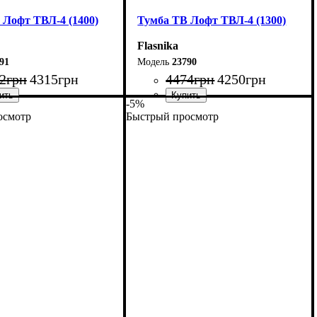
 Лофт ТВЛ-4 (1400)
Тумба ТВ Лофт ТВЛ-4 (1300)
Flasnika
91
23790
2
грн
4315
грн
4474
грн
4250
грн
-5%
осмотр
Быстрый просмотр
140 см
Ширина: 130 см
5 см
Высота: 45 см
40 см
Глубина: 40 см