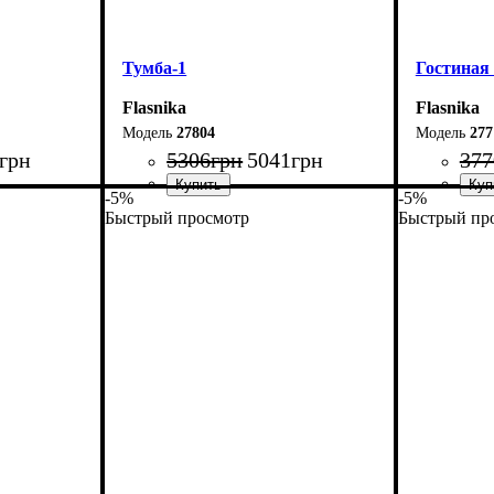
Тумба-1
Гостиная
Flasnika
Flasnika
27804
277
грн
5306
грн
5041
грн
377
-5%
-5%
Быстрый просмотр
Быстрый пр
Ширина: 180 см
Ширина: 
Высота: 42 см
Высота: 1
Глубина: 29 см
Глубина: 