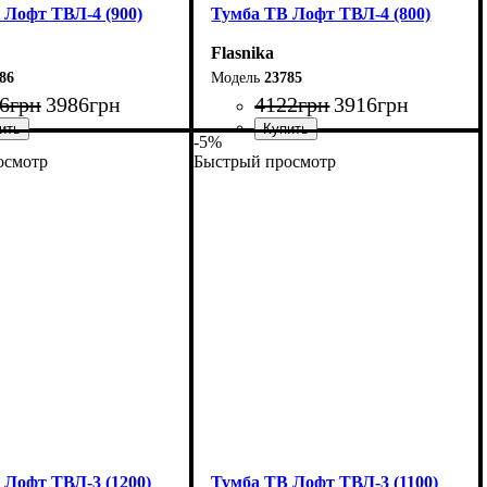
 Лофт ТВЛ-4 (900)
Тумба ТВ Лофт ТВЛ-4 (800)
Flasnika
86
23785
6
грн
3986
грн
4122
грн
3916
грн
-5%
осмотр
Быстрый просмотр
90 см
Ширина: 80 см
5 см
Высота: 45 см
40 см
Глубина: 40 см
 Лофт ТВЛ-3 (1200)
Тумба ТВ Лофт ТВЛ-3 (1100)