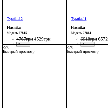
Тумба-12
Тумба-11
Flasnika
Flasnika
27815
27814
4767
грн
4529
грн
6918
грн
6572
-5%
-5%
Быстрый просмотр
Быстрый просмотр
Ширина: 160 см
Ширина: 240 см
Высота: 42 см
Высота: 54 см
Глубина: 29 см
Глубина: 29 см