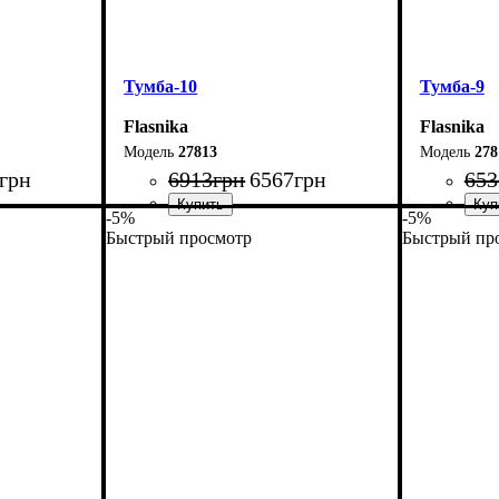
Тумба-10
Тумба-9
Flasnika
Flasnika
27813
278
грн
6913
грн
6567
грн
653
-5%
-5%
Быстрый просмотр
Быстрый пр
Ширина: 240 см
Ширина: 
Высота: 54 см
Высота: 5
Глубина: 29 см
Глубина: 