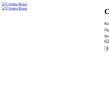
С
6
В