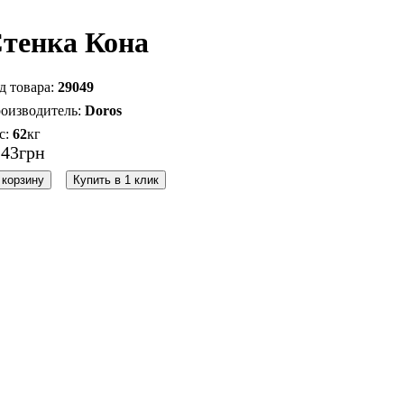
тенка Кона
29049
Doros
62
кг
243
грн
 корзину
Купить в 1 клик