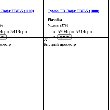
 Лофт ТВЛ-5 (1100)
Тумба ТВ Лофт ТВЛ-5 (1000)
Flasnika
96
23795
4
грн
5419
грн
5594
грн
5314
грн
-5%
осмотр
Быстрый просмотр
10 см
Ширина: 100 см
5 см
Высота: 45 см
40 см
Глубина: 40 см