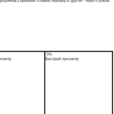
родонецк,Горишние Плавни,Чернівці и другие - через службы
-5%
осмотр
Быстрый просмотр