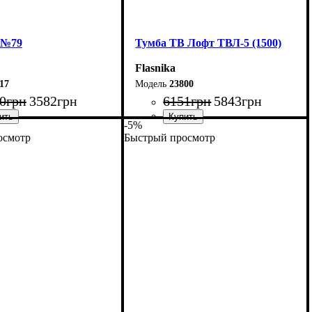
 №79
Тумба ТВ Лофт ТВЛ-5 (1500)
Flasnika
17
23800
0
грн
3582
грн
6151
грн
5843
грн
-5%
осмотр
Быстрый просмотр
144 см
Ширина: 150 см
35 см
Высота: 45 см
33 см
Глубина: 40 см