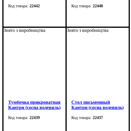
22442
22440
Ширина: 101 см
Ширина: 101 см
Высота: 55 см
Высота: 90,5 см
Знято з виробництва
Знято з виробництва
Глубина: 54,5 см
Глубина: 45,5 см
Тумбочка прикроватная
Стол письменный
Кантри (сосна водевиль)
Кантри (сосна водевиль)
22439
22437