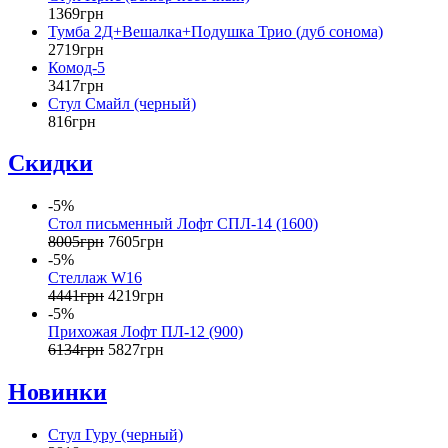
1369
грн
Тумба 2Д+Вешалка+Подушка Трио (дуб сонома)
2719
грн
Комод-5
3417
грн
Стул Смайл (черный)
816
грн
Скидки
-5%
Стол письменный Лофт СПЛ-14 (1600)
8005
грн
7605
грн
-5%
Стеллаж W16
4441
грн
4219
грн
-5%
Прихожая Лофт ПЛ-12 (900)
6134
грн
5827
грн
Новинки
Стул Гуру (черный)