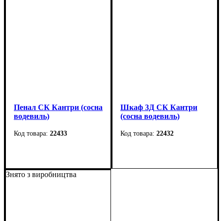
Пенал СК Кантри (сосна
Шкаф 3Д СК Кантри
водевиль)
(сосна водевиль)
22433
22432
Ширина: 70,5 см
Ширина
: 1675 мм
Высота: 205 см
Высота
: 2050 мм
Знято з виробництва
Глубина: 43 см
Глубина
: 495 мм