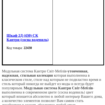
Шкаф 2Д (430) СК
Кантри (сосна водевиль)
22430
Ширина: 110 см
Высота: 205 см
Глубина: 43 см
Модульная система Кантри
Світ-Меблів
-утонченная,
надежная, стильная колекция
которая выполненна в
класическом стиле, стиле над которым не подвластно время и
стиль который никогда не выйдет из моды и всегда будет
популярным.
Модульная
система Кантри
Світ-Меблів
-
выполненна в современном цвете (сосна водевиль) цвет
который впишется абсолютно в любой интерьер Вашего дома,
а количество элементов позволит Вам самим стать
дизайнером и создать абсолютно любой стиль.