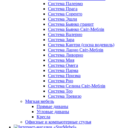
Cистема Палермо
Cистема Прага
Cистема Соренто
Cистема Эшли
Система Бьянко гранит
Система Бьянко Світ-Меблів
Система Валерио
Система Зара
Система Кантри (сосна водевиль)
Система Лацио Світ-Меблів
Система Ливорно
Система Мия
Система Омега
Система Парма
Система Призма
Система Рио
Система Селина Світ-Меблів
Система Тео
Система Тревизо
Мягкая мебель
Прямые диваны
Угловые диваны
Кресла
Офисные и компьютерные стулья