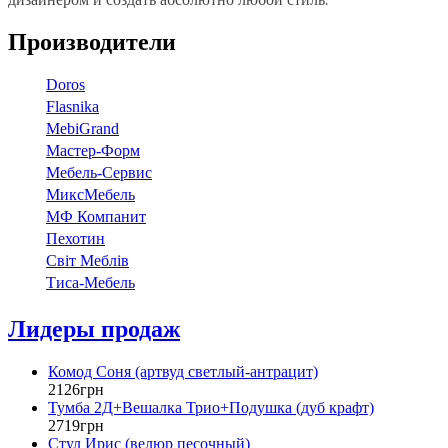
Производители
Doros
Flasnika
МebiGrand
Мастер-Форм
Мебель-Сервис
МиксМебель
МФ Компанит
Пехотин
Світ Меблів
Тиса-Мебель
Лидеры продаж
Комод Соня (артвуд светлый-антрацит)
2126
грн
Тумба 2Д+Вешалка Трио+Подушка (дуб крафт)
2719
грн
Стул Ирис (велюр песочный)